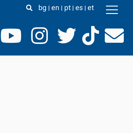
bg
en
pt
es
et