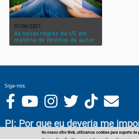
07/06/2021
As novas regras da UE em
matéria de direitos de autor
Siga-nos:
PI: Por que eu deveria me impo
No nosso sítio Web, utilizamos cookies para suporte de 