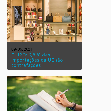
09/06/2021
EUIPO: 6,8 % das
importações da UE são
contrafações