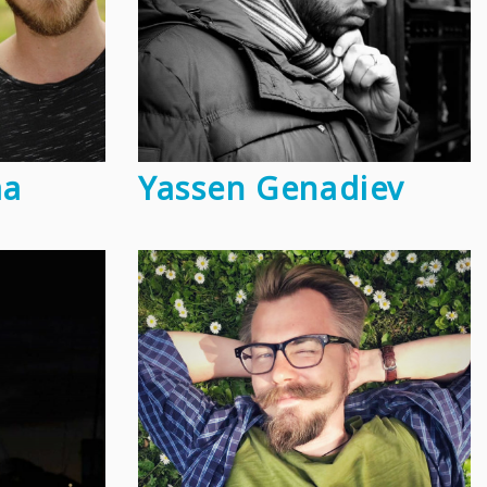
aa
Yassen Genadiev