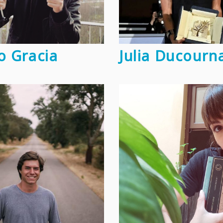
o Gracia
Julia Ducourn