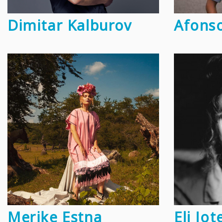
Dimitar Kalburov
Afonso
Merike Estna
Eli Jot