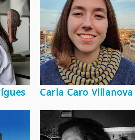
rígues
Carla Caro Villanova