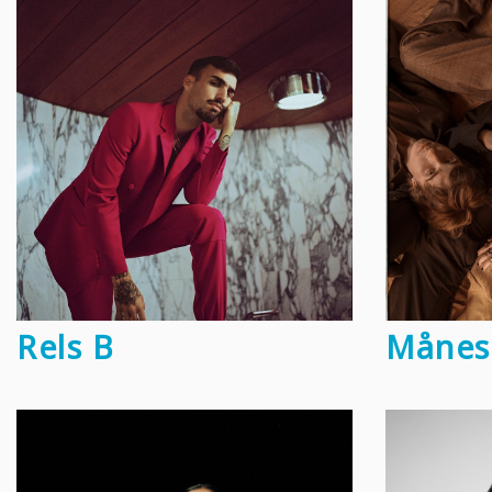
Rels B
Månes