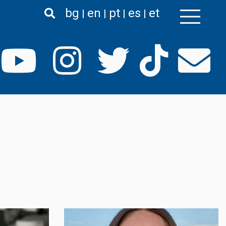
bg
en
pt
es
et