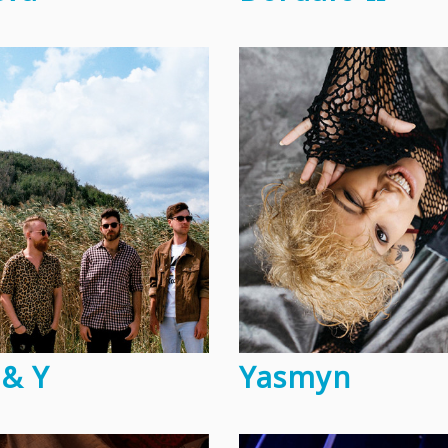
 & Y
Yasmyn