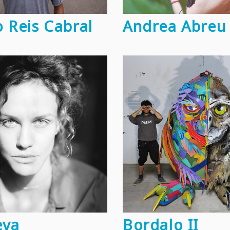
 Reis Cabral
Andrea Abreu
eva
Bordalo II