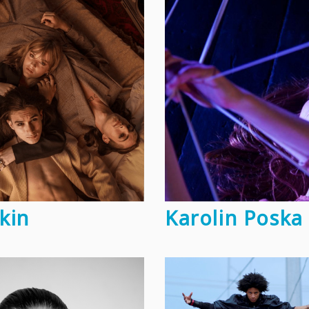
kin
Karolin Poska