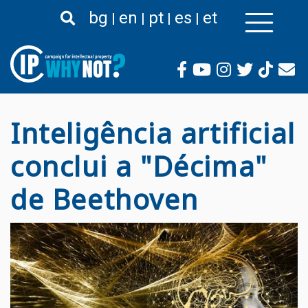
Passar
bg
en
pt
es
et
para
o
conteúdo
principal
Inteligência artificial
conclui a "Décima"
de Beethoven