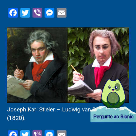
Facebook
Twitter
Viber
Messenger
Email
Joseph Karl Stieler – Ludwig van Beethoven
Pergunte ao Bionic
(1820).
Facebook
Twitter
Viber
Messenger
Email