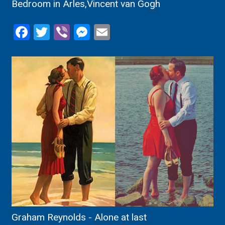
Bedroom in Arles,Vincent van Gogh
Facebook
Twitter
Viber
Messenger
Email
Graham Reynolds - Alone at last