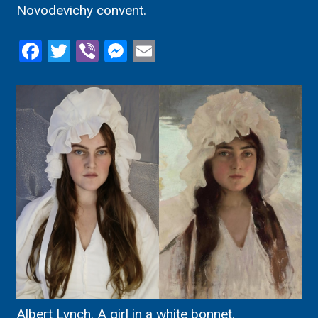
Novodevichy convent.
Facebook
Twitter
Viber
Messenger
Email
Albert Lynch. A girl in a white bonnet.