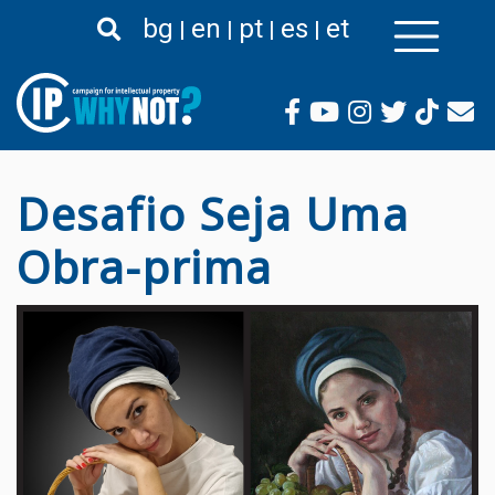
Passar
bg
en
pt
es
et
para
o
conteúdo
principal
Desafio Seja Uma
Obra-prima