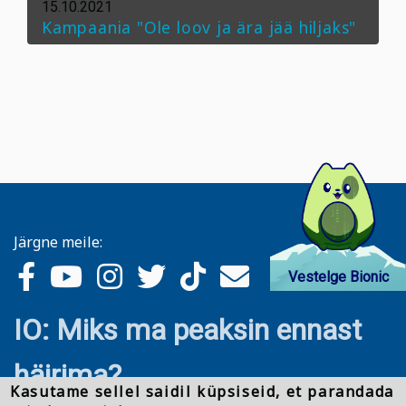
15.10.2021
Kampaania "Ole loov ja ära jää hiljaks"
Järgne meile:
Vestelge Bionic
IO: Miks ma peaksin ennast
häirima?
Kasutame sellel saidil küpsiseid, et parandada