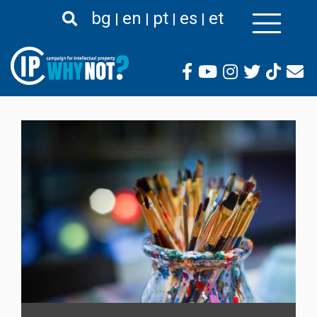
Liigu
bg
en
pt
es
et
edasi
põhisisu
juurde