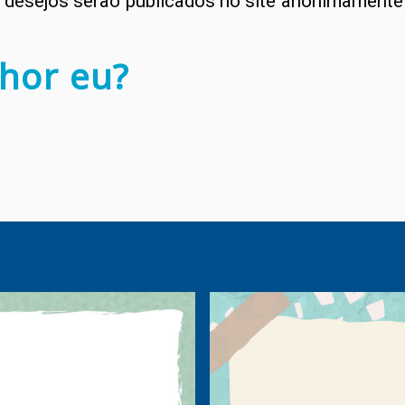
desejos serão publicados no site anonimamente 
hor eu?