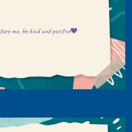
senger
mail