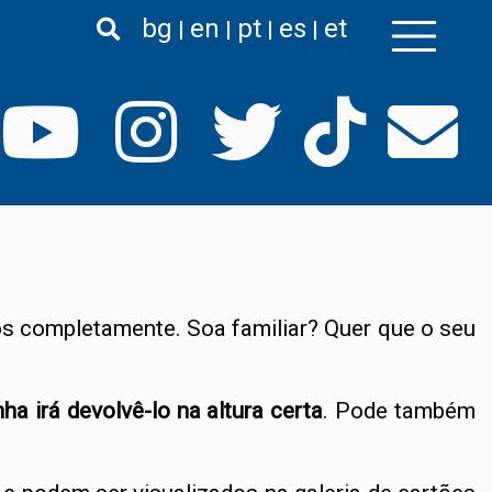
bg
en
pt
es
et
s completamente. Soa familiar? Quer que o seu
a irá devolvê-lo na altura certa
. Pode também