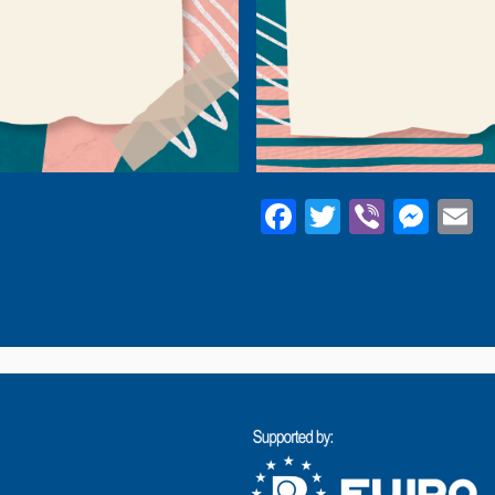
Facebook
Twitter
Viber
Mes
E
t »