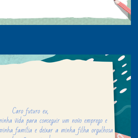
senger
mail