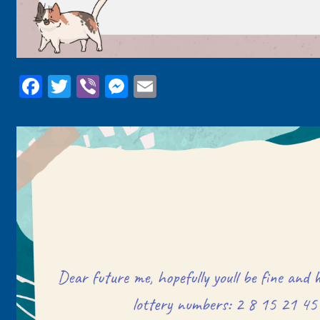
Facebook
Twitter
Viber
Messenger
Email