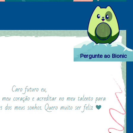
senger
mail
Pergunte ao Bionic