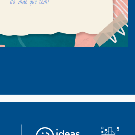
senger
mail