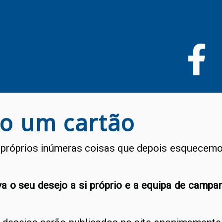
Passar
para
o
conteúdo
principal
o um cartão
 próprios inúmeras coisas que depois esquecemo
a o seu desejo a si próprio e a equipa de campanh