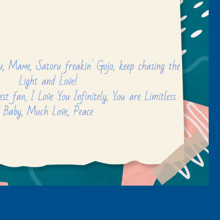
senger
mail