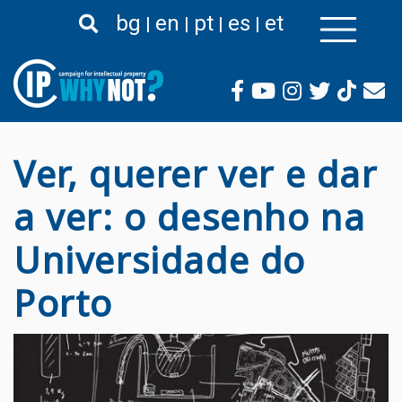
Passar
bg
en
pt
es
et
para
o
conteúdo
principal
Ver, querer ver e dar
a ver: o desenho na
Universidade do
Porto