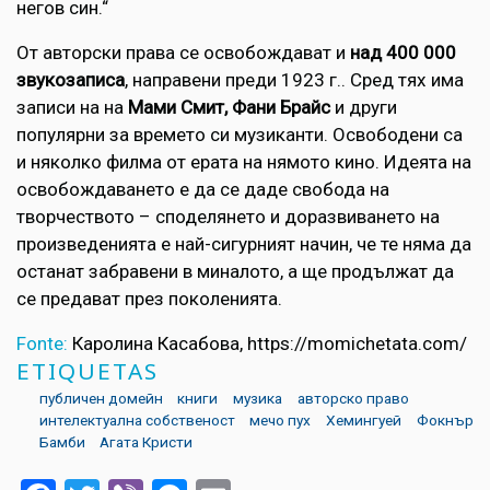
негов син.“
От авторски права се освобождават и
над 400 000
звукозаписа
, направени преди 1923 г.. Сред тях има
записи на на
Мами Смит, Фани Брайс
и други
популярни за времето си музиканти. Освободени са
и няколко филма от ерата на нямото кино. Идеята на
освобождаването е да се даде свобода на
творчеството – споделянето и доразвиването на
произведенията е най-сигурният начин, че те няма да
останат забравени в миналото, а ще продължат да
се предават през поколенията.
Fonte:
Каролина Касабова, https://momichetata.com/
ETIQUETAS
публичен домейн
книги
музика
авторско право
интелектуална собственост
мечо пух
Хемингуей
Фокнър
Бамби
Агата Кристи