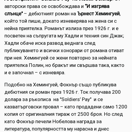
авторски права се освобождава и
“И изгрява
слънце"
– дебютният роман на
Ърнест Хемингуей
,
който той пише, докато изневерява на жена си с
нейна приятелка. Романът излиза през 1926 г. и е
посветен на съпругата му Хадли и техния син Джак;
Хадли обаче иска развод веднага след
публикуването и всички хонорари от романа отиват
при нея. Хемингуей се жени повторно за нейната
приятелка Полин, но бракът им свършва така, както
и е започнал – с изневяра.
Подобно на Хемингуей, Фокнър също публикува
дебютния си роман през 1926 г. Ток получава 200
долара за ръкописа на "Soldiers’ Pay" и се
казватърговски провал – като продадени само 1200
копия от оригиналния тираж от 2500 броя. Но след
като Фокнър печели Нобелова награда за
литература, популярността му нарасна и днес