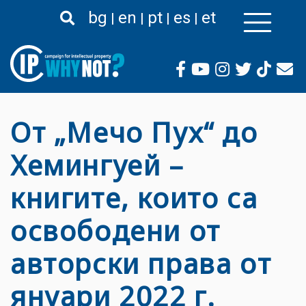
Passar
bg
en
pt
es
et
para
o
conteúdo
principal
От „Мечо Пух“ до
Хемингуей –
книгите, които са
освободени от
авторски права от
януари 2022 г.