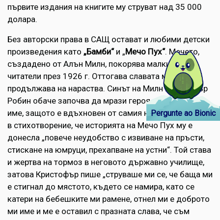
първите издания на книгите му струват над 35 000
долара.
Без авторски права в САЩ остават и любими детски
произведения като
„Бамби“
и „
Мечо Пух“
. Мечето,
създадено от Алън Милн, покорява малките
читатели през 1926 г. Оттогава славата му
продължава на нараства. Синът на Милн Кристофър
Робин обаче започва да мрази героя със същото
име, защото е вдъхновен от самия него. Той описва
Pergunte ao Bionic
в стихотворение, че историята на Мечо Пух му е
донесла „повече неудобство с извиване на пръсти,
стискане на юмруци, прехапване на устни“. Той става
и жертва на тормоз в неговото държавно училище,
затова Кристофър пише „струваше ми се, че баща ми
е стигнал до мястото, където се намира, като се
катери на бебешките ми рамене, отнел ми е доброто
ми име и ме е оставил с празната слава, че съм