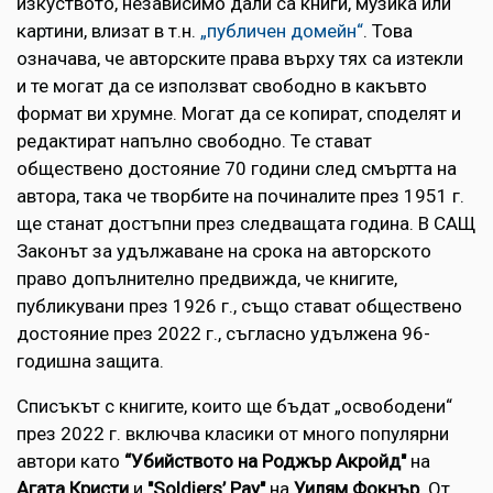
изкуството, независимо дали са книги, музика или
картини, влизат в т.н.
„публичен домейн“
. Това
означава, че авторските права върху тях са изтекли
и те могат да се използват свободно в какъвто
формат ви хрумне. Могат да се копират, споделят и
редактират напълно свободно. Те стават
обществено достояние 70 години след смъртта на
автора, така че творбите на починалите през 1951 г.
ще станат достъпни през следващата година. В САЩ
Законът за удължаване на срока на авторското
право допълнително предвижда, че книгите,
публикувани през 1926 г., също стават обществено
достояние през 2022 г., съгласно удължена 96-
годишна защита.
Списъкът с книгите, които ще бъдат „освободени“
през 2022 г. включва класики от много популярни
автори като
“Убийството на Роджър Акройд"
на
Агата Кристи
и
"Soldiers’ Pay"
на
Уилям Фокнър
. Oт