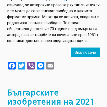
означава, че авторските права върху тях са изтекли
и те могат да се използват свободно в какъвто
формат ви хрумне. Могат да се копират, споделят и
редактират напълно свободно. Те стават
обществено достояние 70 години след смъртта на
автора, така че творбите на починалите през 1951 г.
ще станат достъпни през следващата година.
Виж повече
about
От
Facebook
Twitter
Viber
Messenger
Email
„Мечо
Пух“
до
Хемин
–
Българските
книгит
изобретения на 2021
които
са