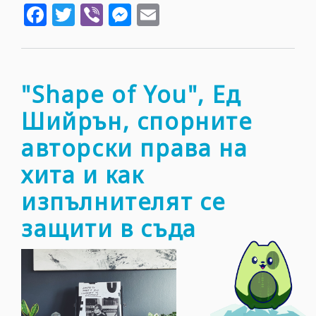
Facebook
Twitter
Viber
Messenger
Email
избир
да
вярв
в
млади
"Shape of You", Ед
инте
Шийрън, спорните
с
писат
авторски права на
Каме
хита и как
Кучер
изпълнителят се
защити в съда