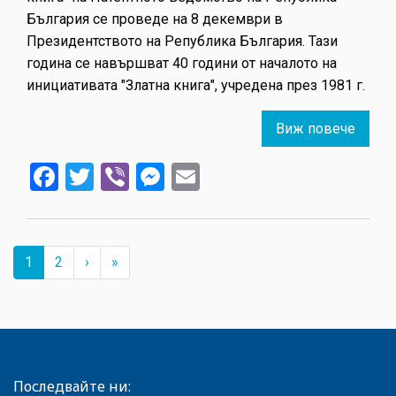
България се проведе на 8 декември в
Президентството на Република България. Тази
година се навършват 40 години от началото на
инициативата "Златна книга", учредена през 1981 г.
Виж повече
about
Бълга
Facebook
Twitter
Viber
Messenger
Email
изобр
на
2021
г.
Pagination
огран
››
Last »
Current
1
Страница
2
›
»
page
възде
върху
приро
Последвайте ни: