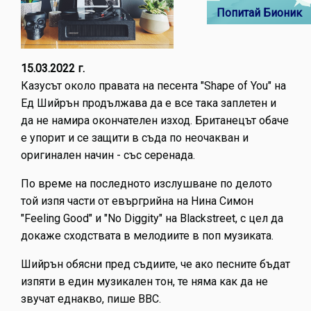
Попитай Бионик
15.03.2022 г.
Казусът около правата на песента "Shape of You" на
Ед Шийрън продължава да е все така заплетен и
да не намира окончателен изход. Британецът обаче
е упорит и се защити в съда по неочакван и
оригинален начин - със серенада.
По време на последното изслушване по делото
той изпя части от евъргрийна на Нина Симон
"Feeling Good" и "No Diggity" на Blackstreet, с цел да
докаже сходствата в мелодиите в поп музиката.
Шийрън обясни пред съдиите, че ако песните бъдат
изпяти в един музикален тон, те няма как да не
звучат еднакво, пише BBC.