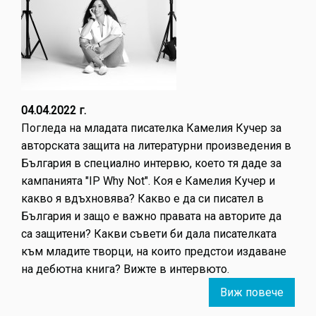
собст
04.04.2022 г.
Погледа на младата писателка Камелия Кучер за
авторската защита на литературни произведения в
България в специално интервю, което тя даде за
кампанията "IP Why Not". Коя е Камелия Кучер и
какво я вдъхновява? Какво е да си писател в
България и защо е важно правата на авторите да
са защитени? Какви съвети би дала писателката
към младите творци, на които предстои издаване
на дебютна книга? Вижте в интервюто.
Виж повече
about
"Аз