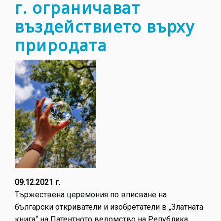
г. ограничават
освоб
въздействието върху
от
автор
природата
права
от
януар
2022
г.
09.12.2021 г.
Тържествена церемония по вписване на
български откриватели и изобретатели в „Златната
книга“ на Патентното ведомство на Република