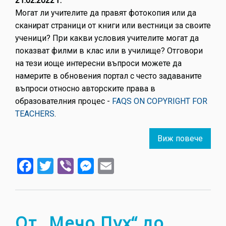
21.02.2022 г.
съда
Могат ли учителите да правят фотокопия или да
сканират страници от книги или вестници за своите
ученици? При какви условия учителите могат да
показват филми в клас или в училище? Отговори
на тези иоще интересни въпроси можете да
намерите в обновения портал с често задаваните
въпроси относно авторските права в
образователния процес -
FAQS ON COPYRIGHT FOR
TEACHERS
.
Виж повече
about
Интел
Facebook
Twitter
Viber
Messenger
Email
собст
в
образ
От „Мечо Пух“ до