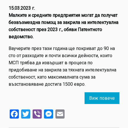
15.03.2023 г.
Mалките и средните предприятия могат да получат
безвъзмездна помощ за закрила на интелектуална
собственост през 2023 г., обяви Патентното
ведомство.
Ваучерите през тази година ще покриват до 90 на
сто от разходите и почти всички дейности, които
МСП трябва да извършат в процеса по
придобиване на закрила за тяхната интелектуална
собственост, като максималната сума за
възстановяване достига 1500 евро.
Виж повече
about
Помо
Facebook
Twitter
Viber
Messenger
Email
за
закри
на