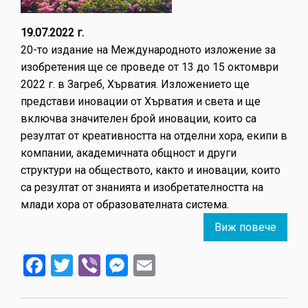
19.07.2022 г.
20-то издание на Международното изложение за
изобретения ще се проведе от 13 до 15 октомври
2022 г. в Загреб, Хърватия. Изложението ще
представи иновации от Хърватия и света и ще
включва значителен брой иновации, които са
резултат от креативността на отделни хора, екипи в
компании, академичната общност и други
структури на обществото, както и иновации, които
са резултат от знанията и изобретателността на
млади хора от образователната система.
Виж повече
about
Межд
Facebook
Twitter
Viber
Messenger
Email
изло
за
изобр