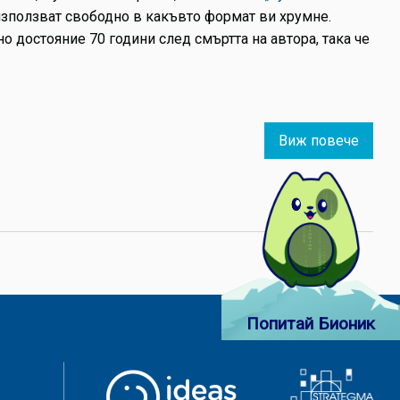
е използват свободно в какъвто формат ви хрумне.
о достояние 70 години след смъртта на автора, така че
Виж повече
about
От
„Мечо
Пух“
до
Хемин
–
книгит
които
Попитай Бионик
са
освоб
от