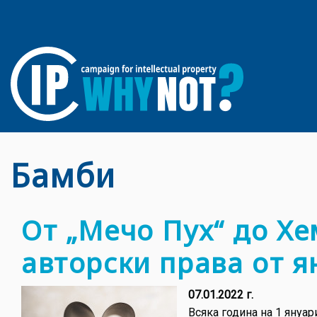
Бамби
От „Мечо Пух“ до Хе
авторски права от я
07.01.2022 г.
Всяка година на 1 януар