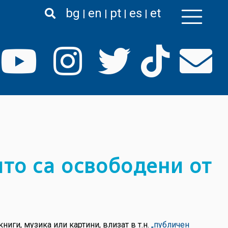
bg
en
pt
es
et
ито са освободени от
ниги, музика или картини, влизат в т.н.
„публичен