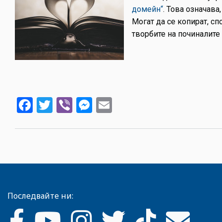
домейн“
. Това означава
Могат да се копират, сп
творбите на починалите 
Facebook
Twitter
Viber
Messenger
Email
Последвайте ни: