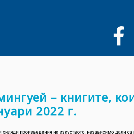
Премини
към
основното
съдържание
мингуей – книгите, ко
нуари 2022 г.
и хиляди произведения на изкуството, независимо дали са к