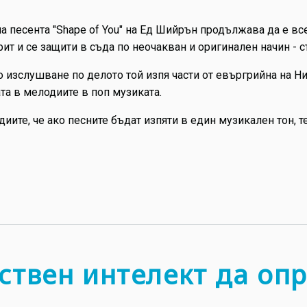
а песента "Shape of You" на Ед Шийрън продължава да е все
ит и се защити в съда по неочакван и оригинален начин - с
изслушване по делото той изпя части от евъргрийна на Нина С
та в мелодиите в поп музиката.
ите, че ако песните бъдат изпяти в един музикален тон, т
ствен интелект да оп