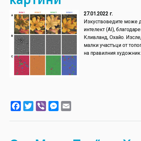
27.01.2022 г.
Изкуствоведите може да
интелект (AI), благода
Кливланд, Охайо. Изсле
малки участъци от топо
на правилния художник 
Facebook
Twitter
Viber
Messenger
Email