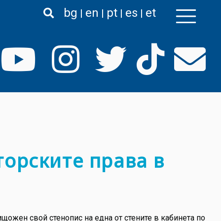
bg
en
pt
es
et
торските права в
щожен свой стенопис на една от стените в кабинета по