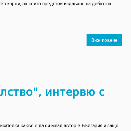
те творци, на които предстои издаване на дебютна
Виж повече
about
"Аз
избир
да
вярв
в
млади
лство", интервю с
инте
с
писат
Каме
Кучер
исателка какво е да си млад автор в България и защо