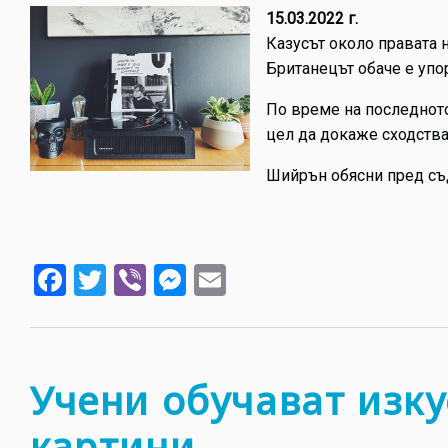
15.03.2022 г.
Казусът около правата н
Британецът обаче е упор
По време на последното 
цел да докаже сходства
Шийрън обясни пред съди
Facebook
Twitter
Viber
Messenger
Email
Учени обучават изку
картини