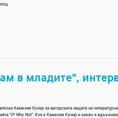
площ.
ам в младите", интер
ателка Камелия Кучер за авторската защита на литературн
ията "IP Why Not". Коя е Камелия Кучер и какво я вдъхновя