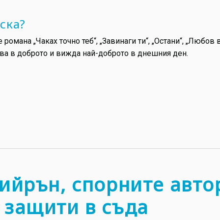
ска?
романа „Чаках точно теб“, „Завинаги ти“, „Остани“, „Любов 
рва в доброто и вижда най-доброто в днешния ден.
Шийрън, спорните авто
 защити в съда