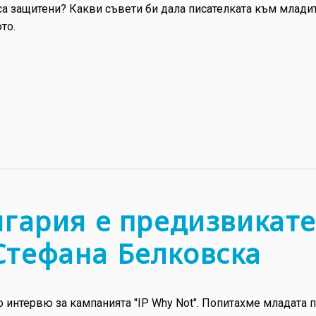
 са защитени? Какви съвети би дала писателката към млади
то.
лгария е предизвикате
Стефана Белковска
интервю за кампанията "IP Why Not". Попитахме младата п