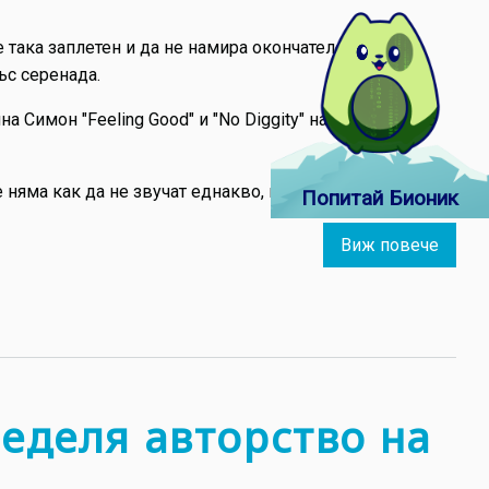
млада
писат
 така заплетен и да не намира окончателен изход.
Стефа
ъс серенада.
Белко
имон "Feeling Good" и "No Diggity" на Blackstreet, с
е няма как да не звучат еднакво, пише BBC.
Попитай Бионик
Виж повече
about
"Shap
of
You",
Ед
Шийръ
спорн
ределя авторство на
автор
права