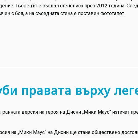
дение. Творецът е създал стенописа през 2012 година. Сл
ичен с боя, а на съседната стена е поставен фототапет.
уби правата върху ле
-ранната версия на героя на Дисни „Мики Маус“ изтичат пре
ерсия на „Мики Маус“ на Дисни ще стане обществено достоя