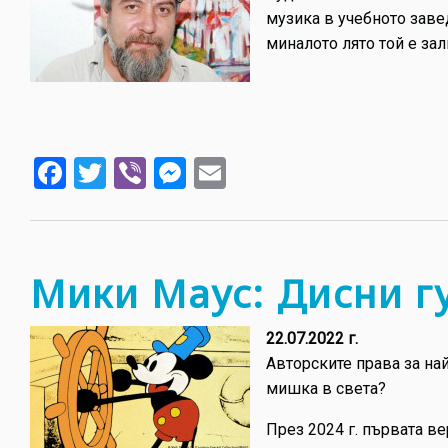
музика в учебното заве
миналото лято той е зал
Facebook
Twitter
Viber
Messenger
Email
Мики Маус: Дисни г
22.07.2022 г.
Авторските права за най
мишка в света?
През 2024 г. първата в