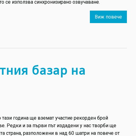
йто се използва синхронизирано озвучаване.
Виж повече
about
Мики
Маус:
Дисн
губи
права
върху
тния базар на
леген
мишк
го тази година ще вземат участие рекорден брой
ве. Редки и за първи път издадени у нас творби ще
ата страна, разположени в над 60 шатри на повече от