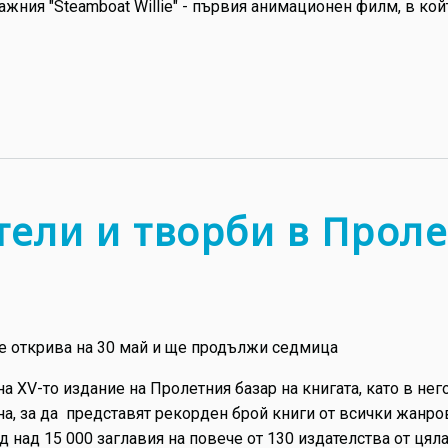
ражния "Steamboat Willie" - първия анимационен филм, в ко
тели и творби в Проле
е открива на 30 май и ще продължи седмица
на XV-то издание на Пролетния базар на книгата, като в не
ана, за да представят рекорден брой книги от всички жанро
 над 15 000 заглавия на повече от 130 издателства от цял