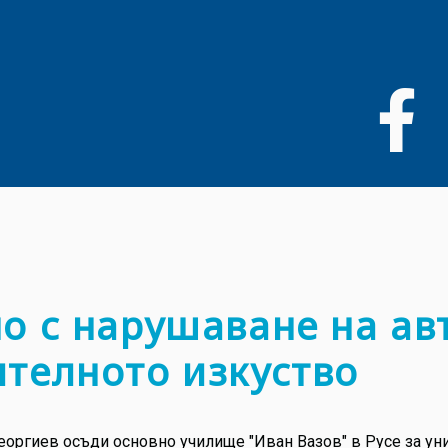
Премини
към
основното
съдържание
о с нарушаване на ав
ителното изкуство
оргиев осъди основно училище "Иван Вазов" в Русе за уни