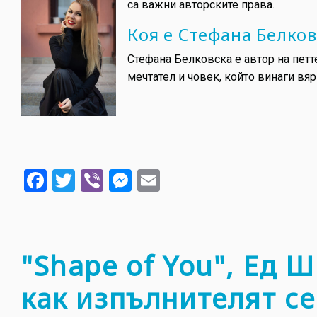
са важни авторските права.
Коя е Стефана Белков
Стефана Белковска е автор на петте 
мечтател и човек, който винаги вя
Facebook
Twitter
Viber
Messenger
Email
"Shape of You", Ед 
как изпълнителят се