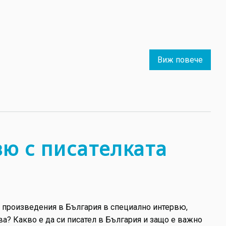
Виж повече
about
Реко
брой
издат
и
творб
в
вю с писателката
Проле
базар
на
книга
2022
и произведения в България в специално интервю,
ва? Какво е да си писател в България и защо е важно