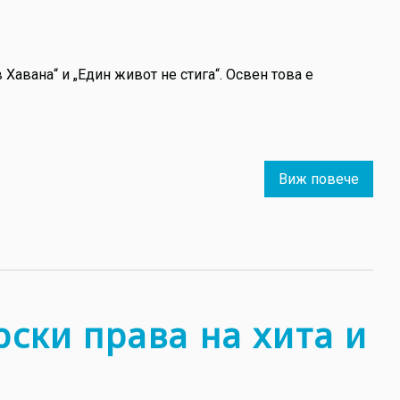
в Хавана“ и „Един живот не стига“. Освен това e
Виж повече
about
"Да
си
писат
в
Бълга
е
рски права на хита и
преди
инте
с