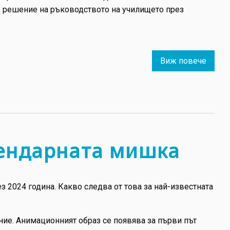
ед решение на ръководството на училището през
Виж повече
about
Първ
дело,
свърз
с
наруш
на
гендарната мишка
автор
права
в
з 2024 година. Какво следва от това за най-известната
сфера
на
изобр
ние. Анимационният образ се появява за първи път
изкус