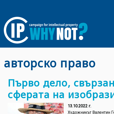
авторско право
Първо дело, свързан
сферата на изобраз
13.10.2022 г.
Художникът Валентин Ге