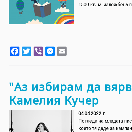
1500 кв. м. изложбена 
Facebook
Twitter
Viber
Messenger
Email
"Аз избирам да вярв
Камелия Кучер
04.04.2022 г.
Погледа на младата пис
което тя даде за кампан