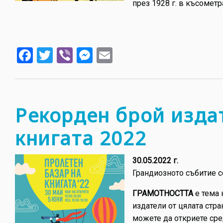
през 1928 г. в късомет
Facebook
Twitter
Viber
Messenger
Email
Рекорден брой изда
книгата 2022
30.05.2022 г.
Грандиозното събитие с
ГРАМОТНОСТТА
е тема 
издатели от цялата стр
можете да откриете сред