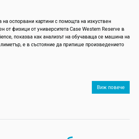
на
хита
и
 на оспорвани картини с помощта на изкуствен
как
н от физици от университета Case Western Reserve в
изпъл
ience, показва как анализът на обучаваща се машина на
се
илиметър, е в състояние да припише произведението
защит
в
съда
Виж повече
about
Учени
обуча
изкус
интел
да
опред