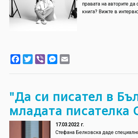
правата на авторите да
книга? Вижте в интервю
Facebook
Twitter
Viber
Messenger
Email
"Да си писател в Бъ
младата писателка 
17.03.2022 г.
Стефана Белковска даде специално 