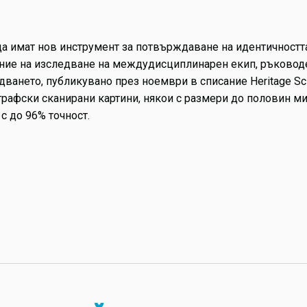
 имат нов инструмент за потвърждаване на идентичността
рение на изследване на междудисциплинарен екип, ръководе
дването, публикувано през ноември в списание Heritage Sc
графски сканирани картини, някои с размери до половин м
с до 96% точност.