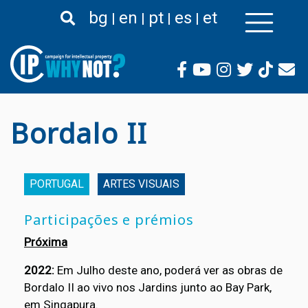
Passar
bg
en
pt
es
et
para
o
conteúdo
principal
Bordalo II
PORTUGAL
ARTES VISUAIS
Participações e prémios
Próxima
2022:
Em Julho deste ano, poderá ver as obras de
Bordalo II ao vivo nos Jardins junto ao Bay Park,
em Singapura.