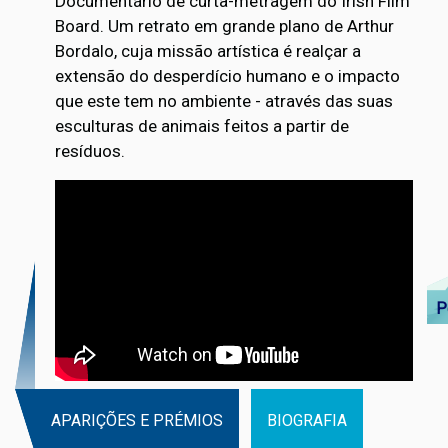
Documentário de curta-metragem do Irish Film
Board. Um retrato em grande plano de Arthur
Bordalo, cuja missão artística é realçar a
extensão do desperdício humano e o impacto
que este tem no ambiente - através das suas
esculturas de animais feitos a partir de
resíduos.
P
APARIÇÕES E PRÉMIOS
BIOGRAFIA