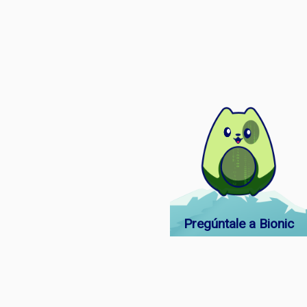
Pregúntale a Bionic