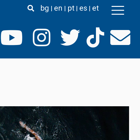
bg
en
pt
es
et