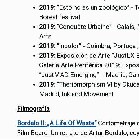
2019:
“Esto no es un zoológico” - T
Boreal festival
2019:
“Conquête Urbaine” - Calais
Arts
2019:
“Incolor” - Coimbra, Portuga
2019:
Exposición de Arte “JustLX E
Galería Arte Periférica 2019: Expos
“JustMAD Emerging” - Madrid, Gale
2019:
“Theriomorphism VI by Okuda
Madrid, Ink and Movement
Filmografía
Bordalo II: „A Life Of Waste“
.Cortometraje 
Film Board. Un retrato de Artur Bordalo, cu