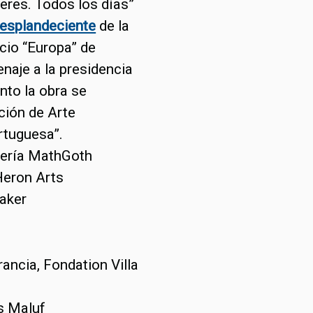
jeres. Todos los días”
resplandeciente
de la
icio “Europa” de
naje a la presidencia
nto la obra se
ción de Arte
rtuguesa”.
alería MathGoth
Heron Arts
Maker
ancia, Fondation Villa
is Maluf