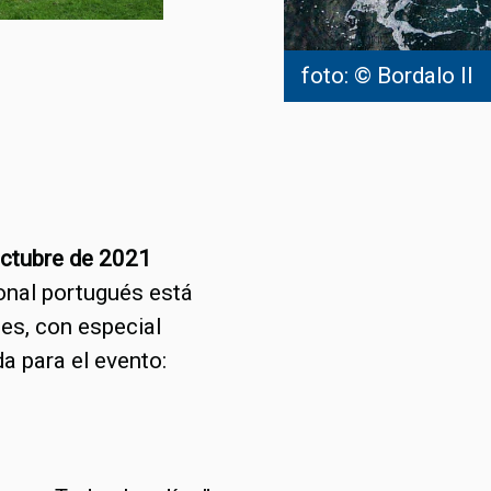
foto: © Bordalo II
octubre de 2021
ional portugués está
nes, con especial
da para el evento: