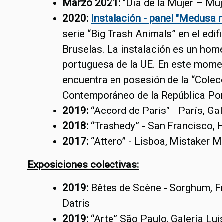
Marzo 2021:
"Día de la Mujer – Mu
2020:
Instalación - panel "Medusa 
serie “Big Trash Animals” en el edif
Bruselas. La instalación es un home
portuguesa de la UE. En este mome
encuentra en posesión de la “Colec
Contemporáneo de la República Po
2019:
“Accord de Paris” - París, G
2018:
“Trashedy” - San Francisco, 
2017:
“Attero” - Lisboa, Mistaker 
Exposiciones colectivas:
2019:
Bêtes de Scène - Sorghum, Fr
Datris
2019:
“Arte” São Paulo, Galería Lu