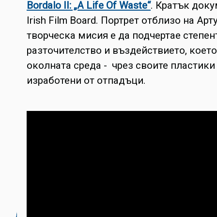
Bordalo II: „A Life Of Waste“
. Кратък док
Irish Film Board. Портрет отблизо на Ар
творческа мисия е да подчертае степен
разточителство и въздействието, което
околната среда - чрез своите пластики
изработени от отпадъци.