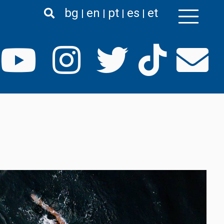
bg
en
pt
es
et