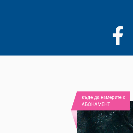
Премини
към
основното
съдържание
къде да намерите с
АБОНАМЕНТ