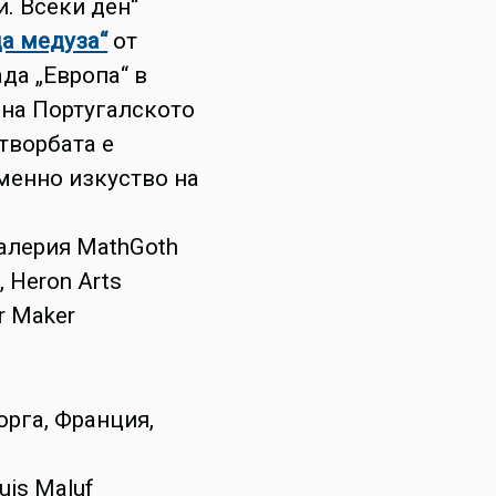
и. Всеки ден“
ща медуза“
от
ада „Европа“ в
 на Португалското
творбата е
менно изкуство на
 галерия MathGoth
, Heron Arts
r Maker
орга, Франция,
Luis Maluf