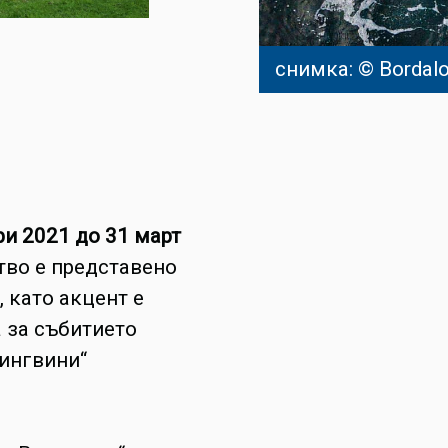
снимка: © Bordalo 
и 2021 до 31 март
тво е представено
 като акцент е
 за събитието
пингвини“