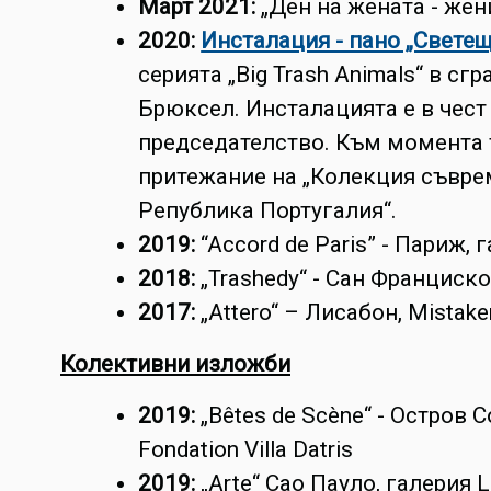
Март 2021:
„Ден на жената - жен
2020:
Инсталация - пано „Свете
серията „Big Trash Animals“ в сгр
Брюксел. Инсталацията е в чест
председателство. Към момента 
притежание на „Колекция съвре
Република Португалия“.
2019:
“Accord de Paris” - Париж,
2018:
„Trashedy“ - Сан Франциско
2017:
„Attero“ – Лисабон, Mistake
Колективни изложби
2019:
„Bêtes de Scène“ - Остров С
Fondation Villa Datris
2019:
„Arte“ Сао Пауло, галерия 