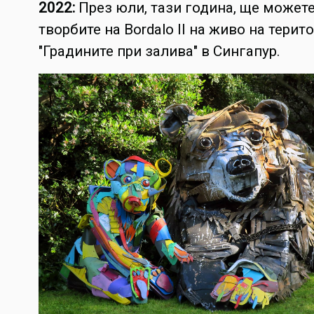
2022:
През юли, тази година, ще можете
творбите на Bordalo II на живо на терит
"Градините при залива" в Сингапур.