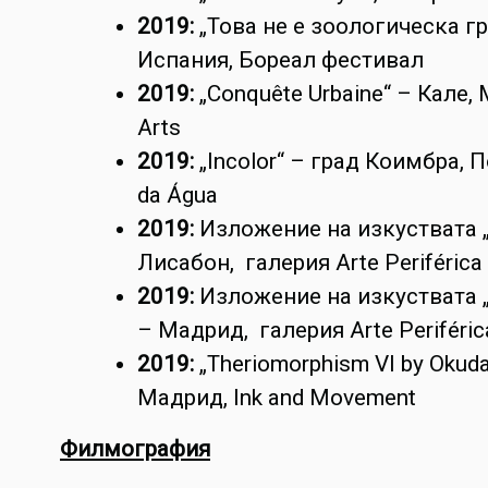
2019:
„Това не е зоологическа г
Испания, Бореал фестивал
2019:
„Conquête Urbaine“ – Кале,
Arts
2019:
„Incolor“ – град Коимбра, 
da Água
2019:
Изложение на изкуствата „
Лисабон, галерия Arte Periférica
2019:
Изложение на изкуствата 
– Мадрид, галерия Arte Periféric
2019:
„Theriomorphism VI by Okuda
Мадрид, Ink and Movement
Филмография