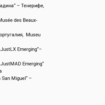
радина“ – Тенерифе,
 Musée des Beaux-
Португалия, Museu
JustLX Emerging“–
„JustMAD Emerging“
a
 San Miguel“ –