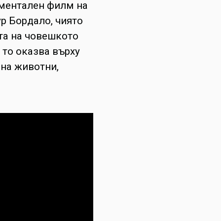
ументален филм на
тур Бордало, чиято
та на човешкото
 то оказва върху
 на животни,