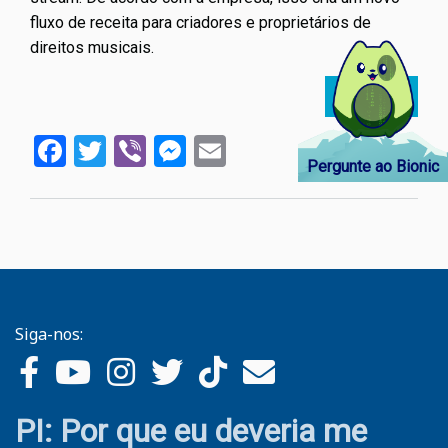
fluxo de receita para criadores e proprietários de
direitos musicais.
Ler mais
sobre
Compa
Facebook
Twitter
Viber
Messenger
Email
de
Pergunte ao Bionic
receit
de
música
criado
do
Faceb
pode
Siga-nos:
ganhar
dinhei
com
vídeo
PI: Por que eu deveria me
com