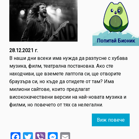
Попитай Бионик
28.12.2021 г.
В наши дни всеки има нужда да разпусне с хубава
музика, филм, театрална постановка. Ако сте
находчиви, ще вземете лаптопа си, ще отворите
браузъра си, но къде да отидете от там? Има
милиони сайтове, които предлагат
висококачествени версии на най-новата музика и
филми, но повечето от тях са нелегални.
Виж повече
about
Къде
Facebook
Twitter
Viber
Messenger
Email
в