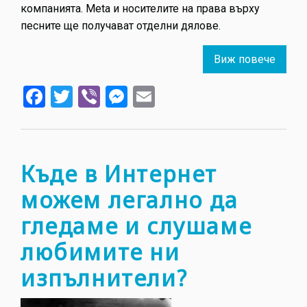
компанията. Meta и носителите на права върху
песните ще получават отделни дялове.
Виж повече
about
Създа
Facebook
Twitter
Viber
Messenger
Email
на
съдъ
във
Faceb
ще
Къде в Интернет
могат
можем легално да
да
печел
гледаме и слушаме
пари
любимите ни
от
видеа
изпълнители?
с
музик