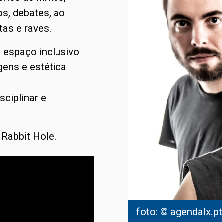
os, debates, ao
as e raves.
 espaço inclusivo
gens e estética
sciplinar e
Rabbit Hole.
foto: © agendalx.pt