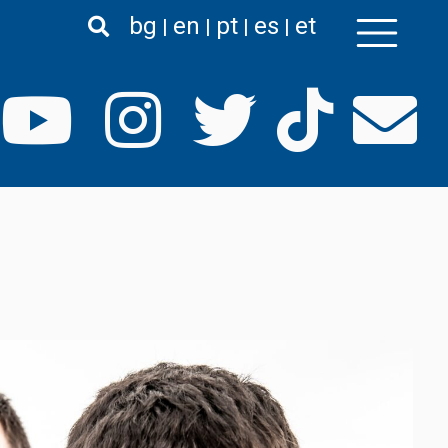
bg
en
pt
es
et