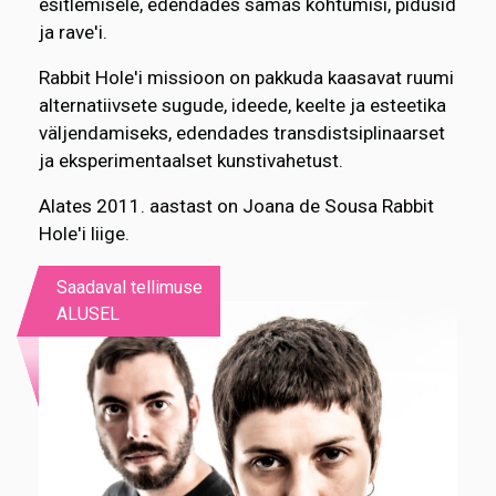
esitlemisele, edendades samas kohtumisi, pidusid
ja rave'i.
Rabbit Hole'i missioon on pakkuda kaasavat ruumi
alternatiivsete sugude, ideede, keelte ja esteetika
väljendamiseks, edendades transdistsiplinaarset
ja eksperimentaalset kunstivahetust.
Alates 2011. aastast on Joana de Sousa Rabbit
Hole'i liige.
Saadaval tellimuse
ALUSEL