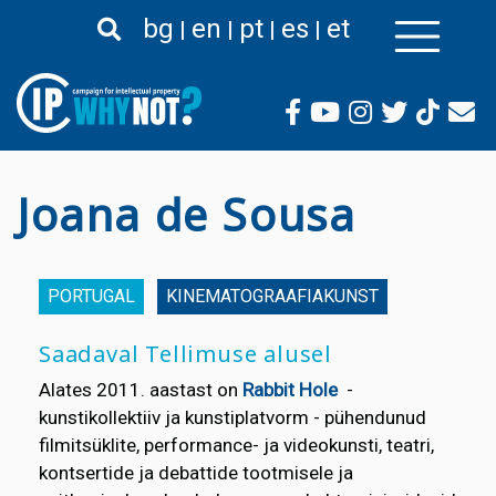
Liigu
bg
en
pt
es
et
edasi
põhisisu
juurde
Joana de Sousa
PORTUGAL
KINEMATOGRAAFIAKUNST
Saadaval Tellimuse alusel
Alates 2011. aastast on
Rabbit Hole
-
kunstikollektiiv ja kunstiplatvorm - pühendunud
filmitsüklite, performance- ja videokunsti, teatri,
kontsertide ja debattide tootmisele ja