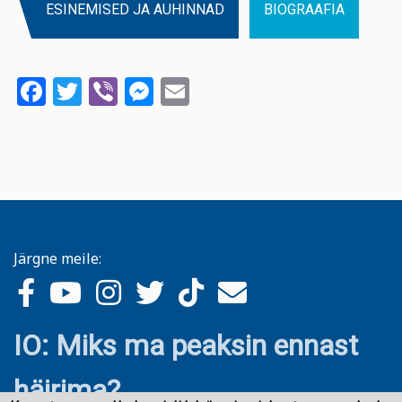
ESINEMISED JA AUHINNAD
BIOGRAAFIA
Facebook
Twitter
Viber
Messenger
Email
Järgne meile:
IO: Miks ma peaksin ennast
häirima?