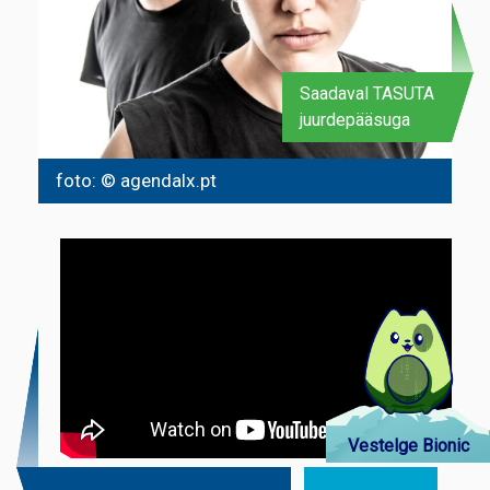
Saadaval TASUTA
juurdepääsuga
foto: © agendalx.pt
Vestelge Bionic