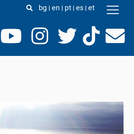
bg
en
pt
es
et