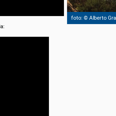
foto: © Alberto Gr
a: