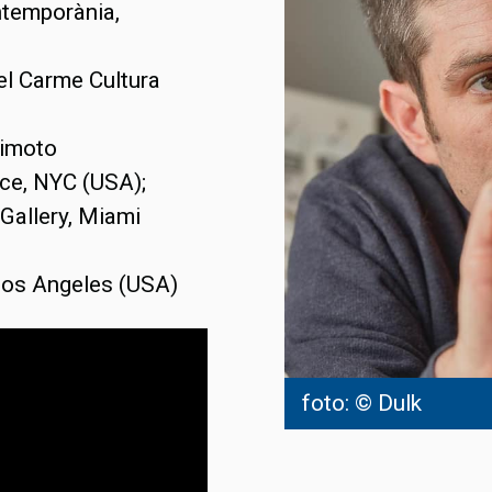
ntemporània,
del Carme Cultura
himoto
ce, NYC (USA);
Gallery, Miami
 Los Angeles (USA)
foto: © Dulk