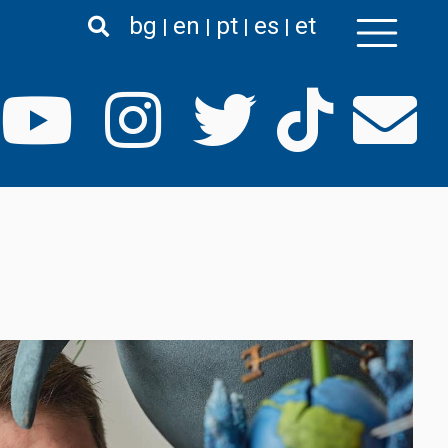
bg
en
pt
es
et