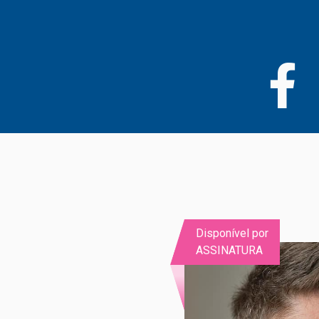
Passar
para
o
conteúdo
principal
Disponível por
ASSINATURA