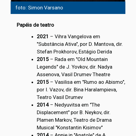
foto: Simon Varsano
Papéis de teatro
2021
– Vihra Vangelova em
"Substância Ativa", por D. Mantova, dir.
Stefan Prokhorov, Estágio Derida
2015
– Rada em "Old Mountain
Legends" de J. Yovkov, dir. Nadya
Assenova, Vasil Drumev Theatre
2015
– Vasilisa em "Rumo ao Abismo",
por I. Vazov, dir. Bina Haralampieva,
Teatro Vasil Drumev
2014
– Nedyuvitsa em "The
Displacement" por B. Neykov, dir.
Plamen Markov, Teatro de Drama
Musical "Konstantin Kisimov"
2014
– Annie in "Anatole" de A.