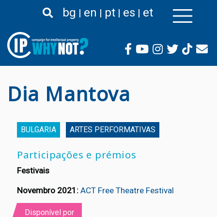
Passar
bg
en
pt
es
et
para
o
conteúdo
principal
Dia Mantova
BULGARIA
ARTES PERFORMATIVAS
Participações e prémios
Festivais
Novembro 2021:
ACT Free Theatre Festival
Disponível por