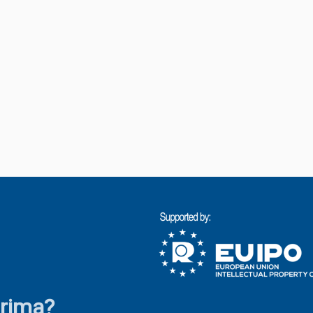
irima?