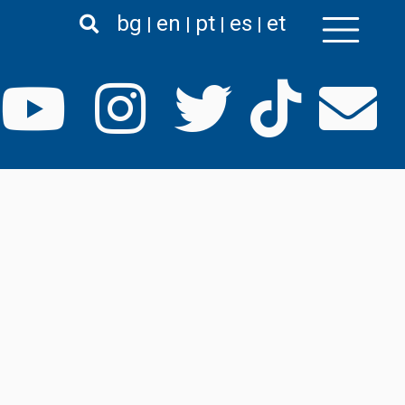
bg
en
pt
es
et