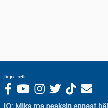
Järgne meile:
IO: Miks ma peaksin ennast hä