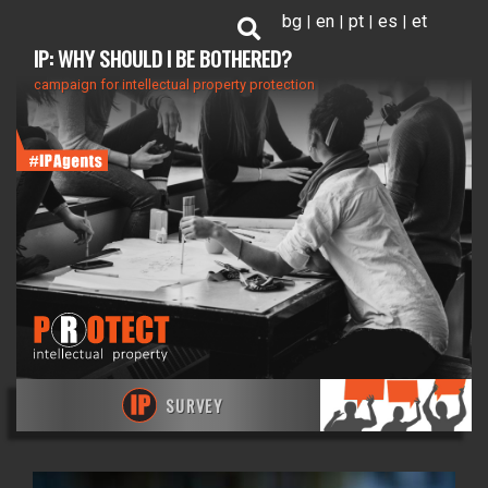
Liigu
bg
en
pt
es
et
edasi
IP: WHY SHOULD I BE BOTHERED?
põhisisu
campaign for intellectual property protection
juurde
SURVEY