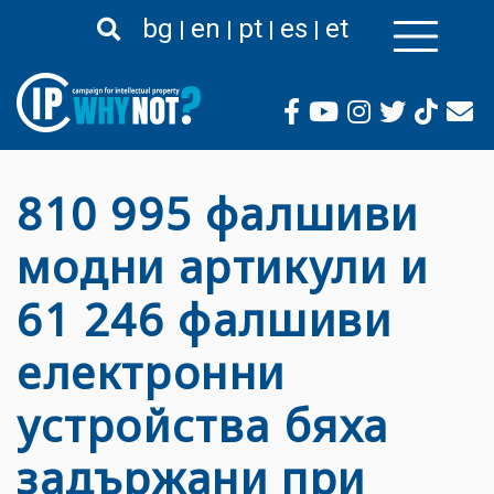
Liigu
bg
en
pt
es
et
edasi
põhisisu
juurde
810 995 фалшиви
модни артикули и
61 246 фалшиви
електронни
устройства бяха
задържани при