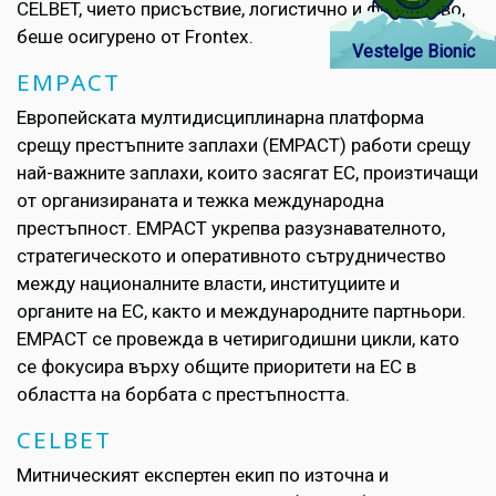
CELBET, чието присъствие, логистично и финансово,
беше осигурено от Frontex.
Vestelge Bionic
EMPACT
Европейската мултидисциплинарна платформа
срещу престъпните заплахи (EMPACT) работи срещу
най-важните заплахи, които засягат ЕС, произтичащи
от организираната и тежка международна
престъпност. EMPACT укрепва разузнавателното,
стратегическото и оперативното сътрудничество
между националните власти, институциите и
органите на ЕС, както и международните партньори.
EMPACT се провежда в четиригодишни цикли, като
се фокусира върху общите приоритети на ЕС в
областта на борбата с престъпността.
CELBET
Митническият експертен екип по източна и