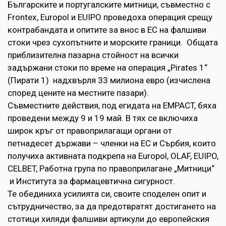
Българските и португалските митници, съвместно с
Frontex, Europol и EUIPO проведоха операция срещу
контрабандата и опитите за внос в ЕС на фалшиви
стоки чрез сухопътните и морските граници. Общата
приблизителна пазарна стойност на всички
задържани стоки по време на операция „Pirates 1“
(Пирати 1) надхвърля 33 милиона евро (изчислена
според цените на местните пазари).
Съвместните действия, под егидата на EMPACT, бяха
проведени между 9 и 19 май. В тях се включиха
широк кръг от правоприлагащи органи от
петнадесет държави – членки на ЕС и Сърбия, които
получиха активната подкрепа на Europol, OLAF, EUIPO,
CELBET, Работна група по правоприлагане „Митници“
и Института за фармацевтична сигурност.
Те обединиха усилията си, своите споделен опит и
сътрудничество, за да предотвратят достигането на
стотици хиляди фалшиви артикули до европейския