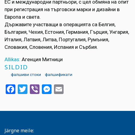
ЕС и международни партньори, с цел обмяна на опит
при регистрация на търговски марки и дизайни в
Европа и света.
Държавите участващи в операцията са Белгия,
България, Чехия, Естония, Германия, Гърция, Унгария,
Италия, Латвия, Литва, Португалия, Румъния,
Словакия, Словения, Испания и Сърбия.
Allikas:
Агенция Митници
SILDID
фалшиви стоки
фалшификати
Facebook
Twitter
Viber
Messenger
Email
Järgne meile: