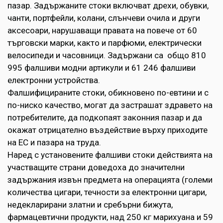
пазар. Задържаните стоки включват дрехи, обувки,
чанти, портфейли, колани, слънчеви очила и други
аксесоари, нарушаващи правата на повече от 60
търговски марки, както и парфюми, електрически
велосипеди и часовници. Задържани са общо 810
995 фалшиви модни артикули и 61 246 фалшиви
електронни устройства.
Фалшифицираните стоки, обикновено по-евтини и с
по-ниско качество, могат да застрашат здравето на
потребителите, да подкопаят законния пазар и да
окажат отрицателно въздействие върху приходите
на ЕС и пазара на труда.
Наред с установените фалшиви стоки действията на
участващите страни доведоха до значителни
задържания извън предмета на операцията (големи
количества цигари, течности за електронни цигари,
недекларирани златни и сребърни бижута,
фармацевтични продукти, над 250 кг марихуана и 59