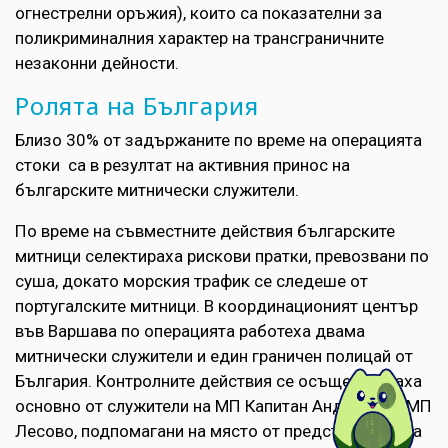
огнестрелни оръжия), които са показателни за
поликриминалния характер на трансграничните
незаконни дейности.
Ролята на България
Близо 30% от задържаните по време на операцията
стоки са в резултат на активния принос на
българските митнически служители.
По време на съвместните действия българските
митници селектираха рискови пратки, превозвани по
суша, докато морския трафик се следеше от
португалските митници. В координационият център
във Варшава по операцията работеха двама
митнически служители и един граничен полицай от
България. Контролните действия се осъществяваха
основно от служители на МП Капитан Андреево и МП
Лесово, подпомагани на място от представители на