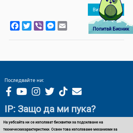
Виж повече
about
810
Facebook
Twitter
Viber
Messenger
Email
995
Попитай Бионик
фалш
модн
артик
и
61
246
фалш
Последвайте ни:
елект
устро
бяха
задъ
IP: Защо да ми пука?
при
между
На уебсайта ни се използват бисквитки за подсилване на
опера
техническихарактеристики. Освен това използваме механизми за