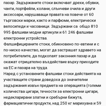
пазар. Задържаните стоки включват дрехи, обувки,
чанти, портфейли, колани, слънчеви очила и други
аксесоари, нарушаващи правата на повече от 60
търговски марки, както и парфюми, електрически
велосипеди и часовници. Задържани са общо 810
995 фалшиви модни артикули и 61 246 фалшиви
електронни устройства.
Фалшифицираните стоки, обикновено по-евтини и с
по-ниско качество, могат да застрашат здравето на
потребителите, да подкопаят законния пазар и да
окажат отрицателно въздействие върху приходите
на ЕС и пазара на труда.
Наред с установените фалшиви стоки действията на
участващите страни доведоха до значителни
задържания извън предмета на операцията (големи
количества цигари, течности за електронни цигари,
недекларирани златни и сребърни бижута,
фармацевтични продукти, над 250 кг марихуана и 59