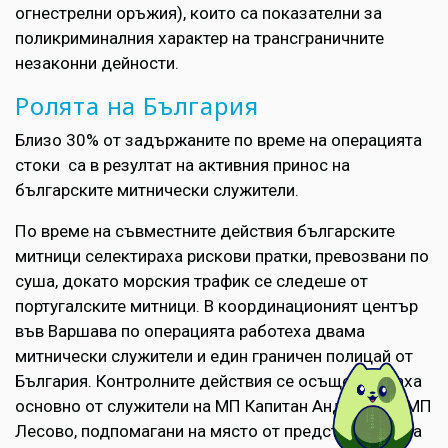
огнестрелни оръжия), които са показателни за
поликриминалния характер на трансграничните
незаконни дейности.
Ролята на България
Близо 30% от задържаните по време на операцията
стоки са в резултат на активния принос на
българските митнически служители.
По време на съвместните действия българските
митници селектираха рискови пратки, превозвани по
суша, докато морския трафик се следеше от
португалските митници. В координационият център
във Варшава по операцията работеха двама
митнически служители и един граничен полицай от
България. Контролните действия се осъществяваха
основно от служители на МП Капитан Андреево и МП
Лесово, подпомагани на място от представители на