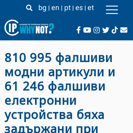
Премини
bg
en
pt
es
et
към
основното
съдържание
810 995 фалшиви
модни артикули и
61 246 фалшиви
електронни
устройства бяха
задържани при