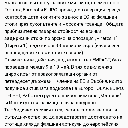
Българските и португалските митници, съвместно с
Frontex, Europol и EUIPO проведоха операция срещу
контрабандата и опитите за внос в ЕС на фалшиви
стоки чрез сухопътните и морските граници. Общата
приблизителна пазарна стойност на всички
задържани стоки по време на операция „Pirates 1“
(Пирати 1) надхвърля 33 милиона евро (изчислена
според цените на местните пазари).
Съвместните действия, под егидата на EMPACT, бяха
проведени между 9 и 19 май. В тях се включиха
широк кръг от правоприлагащи органи от
петнадесет държави – членки на ЕС и Сърбия, които
получиха активната подкрепа на Europol, OLAF, EUIPO,
CELBET, Работна група по правоприлагане „Митници“
и Института за фармацевтична сигурност.
Те обединиха усилията си, своите споделен опит и
сътрудничество, за да предотвратят достигането на
стотици хиляди фалшиви артикули до европейския