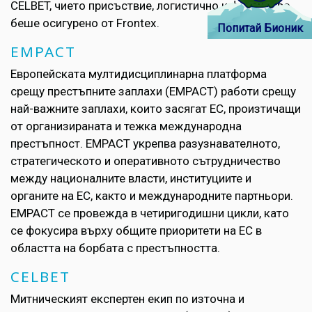
CELBET, чието присъствие, логистично и финансово,
беше осигурено от Frontex.
Попитай Бионик
EMPACT
Европейската мултидисциплинарна платформа
срещу престъпните заплахи (EMPACT) работи срещу
най-важните заплахи, които засягат ЕС, произтичащи
от организираната и тежка международна
престъпност. EMPACT укрепва разузнавателното,
стратегическото и оперативното сътрудничество
между националните власти, институциите и
органите на ЕС, както и международните партньори.
EMPACT се провежда в четиригодишни цикли, като
се фокусира върху общите приоритети на ЕС в
областта на борбата с престъпността.
CELBET
Митническият експертен екип по източна и