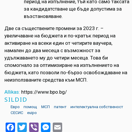
период на изпълнение, тъй като само таксата
за кандидатстване ще бъде допустима за
възстановяване.
Две са съществените промени за 2023 г. –
увеличаване на бюджета и по-кратък период на
активиране на всеки един от четирите ваучера,
намален до два месеца с възможност за
удължаването му до четири месеца. Това би
спомогнало за оптимизиране на изпълнението на
бюджета, като позволи по-бързо освобождаване на
неизползваните средства към МСП.
Allikas:
https://www.bpo.bg/
SILDID
Евро
помощ
МСП
патент
интелектуална собственост
СЕСИС
euipo
Facebook
Twitter
Viber
Messenger
Email