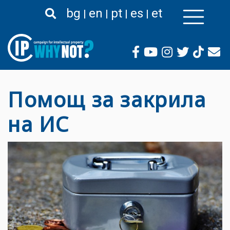
Liigu
bg
en
pt
es
et
edasi
põhisisu
juurde
Помощ за закрила
на ИС