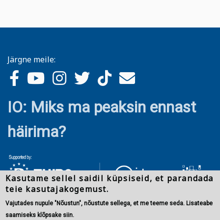
Järgne meile:
IO: Miks ma peaksin ennast
häirima?
Kasutame sellel saidil küpsiseid, et parandada
teie kasutajakogemust.
Vajutades nupule "Nõustun", nõustute sellega, et me teeme seda. Lisateabe
saamiseks klõpsake siin.