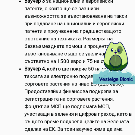
Ваучер 3
за национални и европейски
патенти, с който ще се разшири
възможността за възстановяване на такси
при подаване на национални и европейски
патенти и проучване на предшестващото
състояние на техниката. Размерът на
безвъзмездната помощ и процентът на
възстановяване също се увеличават
съответно на 1500 евро и 75 на сто.
Ваучер 4,
който ще покрие 50 на сто от
таксата за електронно подаване на заявки за
Vestelge Bionic
сортовете растения на ниво ЕС (225 евро).
Предоставяйки финансова подкрепа за
регистрацията на сортовете растения,
Фондът за МСП ще подпомага МСП,
участващи в зеления и цифров преход, като в
същото време подкрепя целите на Зелената
сделка на ЕК. За този ваучер няма да има