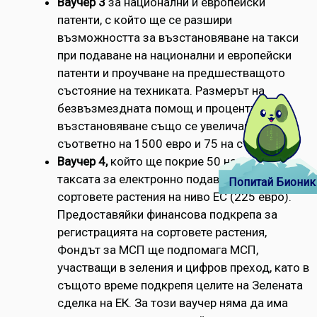
Ваучер 3
за национални и европейски
патенти, с който ще се разшири
възможността за възстановяване на такси
при подаване на национални и европейски
патенти и проучване на предшестващото
състояние на техниката. Размерът на
безвъзмездната помощ и процентът на
възстановяване също се увеличават
съответно на 1500 евро и 75 на сто.
Ваучер 4,
който ще покрие 50 на сто от
таксата за електронно подаване на заявки за
Попитай Бионик
сортовете растения на ниво ЕС (225 евро).
Предоставяйки финансова подкрепа за
регистрацията на сортовете растения,
Фондът за МСП ще подпомага МСП,
участващи в зеления и цифров преход, като в
същото време подкрепя целите на Зелената
сделка на ЕК. За този ваучер няма да има