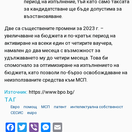
период на изпълнение, тъй като само таксата
за кандидатстване ще бъде допустима за
възстановяване.
Две са съществените промени за 2023 г. –
увеличаване на бюджета и по-кратък период на
активиране на всеки един от четирите ваучера,
намален до два месеца с възможност за
удължаването му до четири месеца. Това би
спомогнало за оптимизиране на изпълнението на
бюджета, като позволи по-бързо освобождаване на
неизползваните средства към МСП.
Източник:
https://www.bpo.bg/
ТАГ
Евро
помощ
МСП
патент
интелектуална собственост
СЕСИС
euipo
Facebook
Twitter
Viber
Messenger
Email