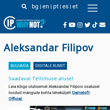
Liigu
bg
en
pt
es
et
edasi
põhisisu
juurde
Aleksandar Filipov
BULGARIA
DIGITALE KUNST
Saadaval Tellimuse alusel
Leia kõige olulisemat Aleksandar Filipovi osalusel
loodud mängude kohta leheküljelt
Gameloft
Official.