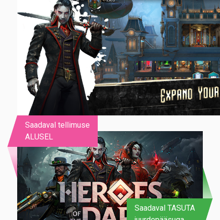
Saadaval tellimuse
ALUSEL
Saadaval TASUTA
juurdepääsuga