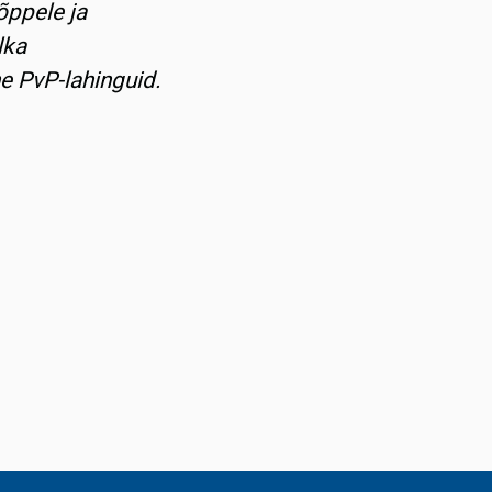
õppele ja
lka
e PvP-lahinguid.