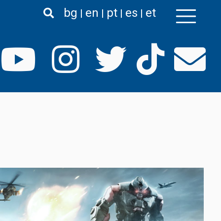
bg
en
pt
es
et