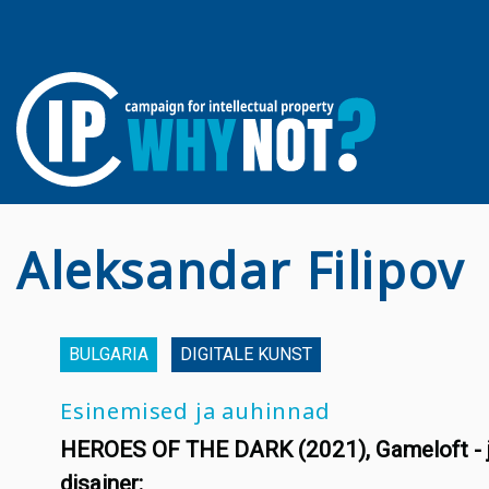
Aleksandar Filipov
BULGARIA
DIGITALE KUNST
Esinemised ja auhinnad
HEROES OF THE DARK (2021), Gameloft - 
disainer: