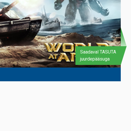
Saadaval TASUTA
juurdepääsuga