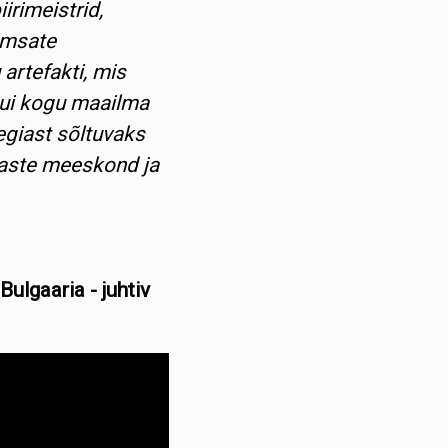
irimeistrid,
imsate
 artefakti, mis
 kui kogu maailma
eegiast sõltuvaks
laste meeskond ja
lgaaria - juhtiv