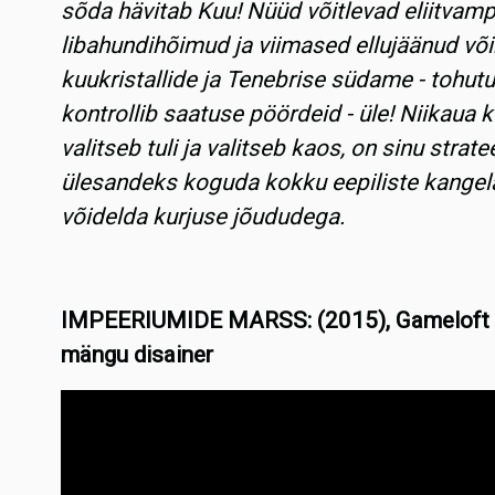
sõda hävitab Kuu! Nüüd võitlevad eliitvampi
libahundihõimud ja viimased ellujäänud võ
kuukristallide ja Tenebrise südame - tohutu
kontrollib saatuse pöördeid - üle! Niikaua
valitseb tuli ja valitseb kaos, on sinu strat
ülesandeks koguda kokku eepiliste kange
võidelda kurjuse jõududega.
IMPEERIUMIDE MARSS: (2015), Gameloft Bu
mängu disainer