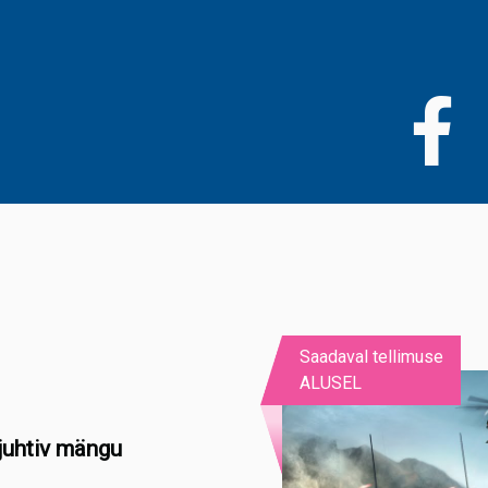
Liigu
edasi
põhisisu
juurde
Saadaval tellimuse
ALUSEL
juhtiv mängu