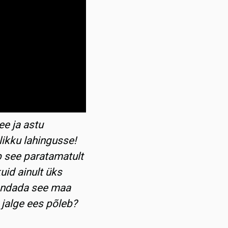
ee ja astu
likku lahingusse!
b see paratamatult
uid ainult üks
hendada see maa
u jalge ees põleb?