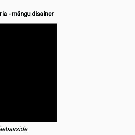
a - mängu disainer
äebaaside