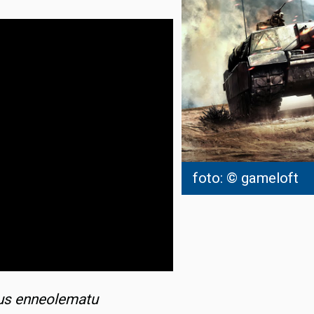
foto: © gameloft
kus enneolematu