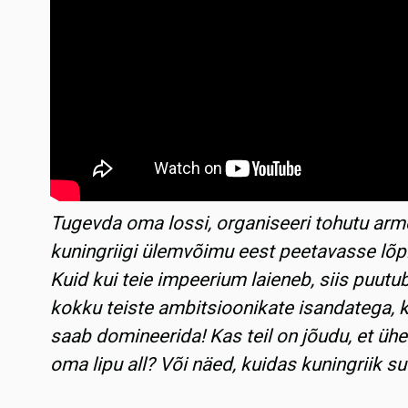
Tugevda oma lossi, organiseeri tohutu arm
kuningriigi ülemvõimu eest peetavasse lõp
Kuid kui teie impeerium laieneb, siis puutu
kokku teiste ambitsioonikate isandatega, k
saab domineerida! Kas teil on jõudu, et ü
oma lipu all? Või näed, kuidas kuningriik s