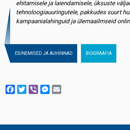
ehitamisele ja laiendamisele, üksuste välja
tehnoloogiauuringutele, pakkudes suurt hu
kampaanialahinguid ja ülemaailmseid onlin
ESINEMISED JA AUHINNAD
BIOGRAAFIA
Facebook
Twitter
Viber
Messenger
Email