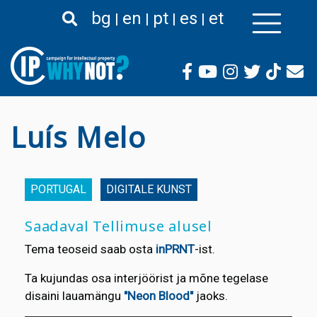
Liigu
bg
en
pt
es
et
edasi
põhisisu
juurde
Luís Melo
PORTUGAL
DIGITALE KUNST
Saadaval Tellimuse alusel
Tema teoseid saab osta
inPRNT
-ist.
Ta kujundas osa interjöörist ja mõne tegelase
disaini lauamängu
"Neon Blood"
jaoks.