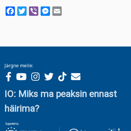
Facebook
Twitter
Viber
Messenger
Email
Järgne meile:
IO: Miks ma peaksin ennast
häirima?