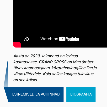
Aasta on 2020. Inimkond on levinud
kosmosesse. GRAND CROSS on Maa ümber
tiirlev kosmosejaam, kõrgtehnoloogiline linn ja
värav tähtedele. Kuid selles kauges tulevikus
on see kriisis...
ESINEMISED JA AUHINNAD
BIOGRAAFIA