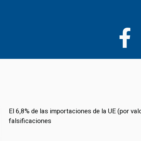
Pasar
al
contenido
principal
El 6,8% de las importaciones de la UE (por va
falsificaciones