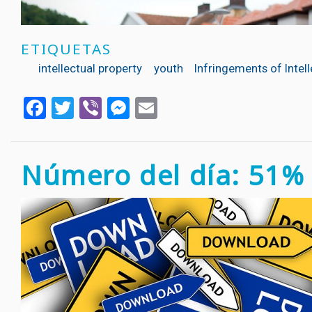
ETIQUETAS
intellectual property
youth
Infringements of Intel
Facebook
Twitter
Viber
Messenger
Email
Número del día: 51%