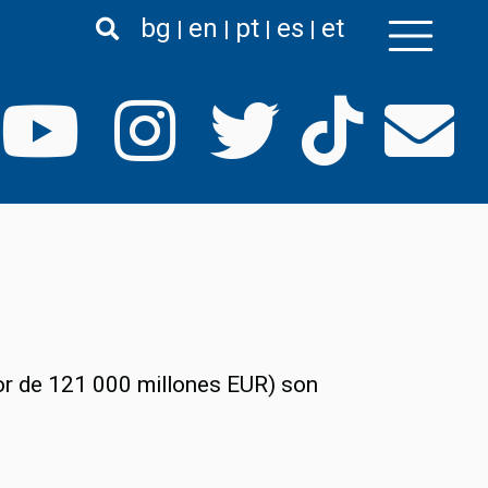
bg
en
pt
es
et
lor de 121 000 millones EUR) son