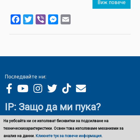
Виж повече
about
Дума
Facebook
Twitter
Viber
Messenger
Email
на
деня:
мора
права
Последвайте ни:
IP: Защо да ми пука?
На уебсайта ни се използват бисквитки за подсилване на
техническихарактеристики. Освен това използваме механизми за
анализ на данни.
Кликнете тук за повече информация
.