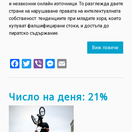
и незаконни онлайн източници. То разглежда двете
страни на нарушаване правата на интелектуалната
собственост: тенденциите при младите хора, които
купуват фалшифицирани стоки, и достъпа до
пиратско съдържание.
Виж повече
about
Новит
Facebook
Twitter
Viber
Messenger
Email
тенде
в
повед
на
млад
Число на деня: 21%