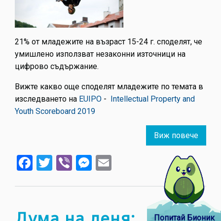
21% от младежите на възраст 15-24 г. споделят, че
умишлено използват незаконни източници на
цифрово съдържание.
Вижте какво още споделят младежите по темата в
изследването на
EUIPO
-
Intellectual Property and
Youth Scoreboard 2019
Виж повече
about
Число
Facebook
Twitter
Viber
Messenger
Email
на
деня:
21%
Дума на деня:
Попитай Бионик