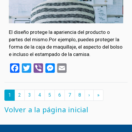
El diseño protege la apariencia del producto o
partes del mismo.Por ejemplo, puedes proteger la
forma de la caja de maquillaje, el aspecto del bolso
e incluso el estampado de la camisa.
Facebook
Twitter
Viber
Messenger
Email
Paginación
››
Last »
Página
1
Страница
2
Страница
3
Страница
4
Страница
5
Страница
6
Страница
7
Страница
8
›
»
actual
Volver a la página inicial