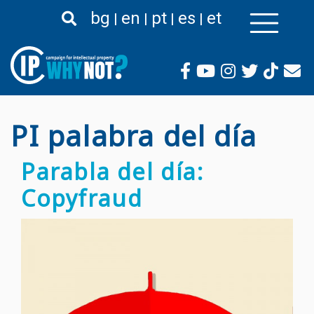
Pasar
bg
en
pt
es
et
al
contenido
principal
PI palabra del día
Parabla del día:
Copyfraud