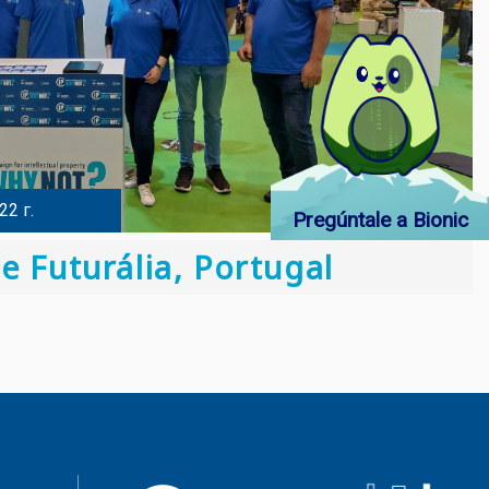
22 г.
Pregúntale a Bionic
e Futurália, Portugal