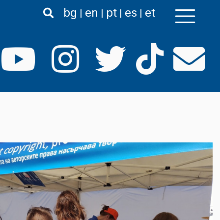
bg
en
pt
es
et