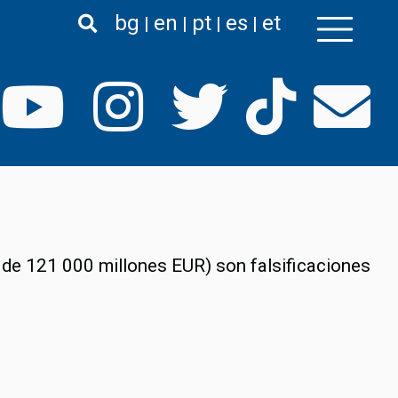
bg
en
pt
es
et
r de 121 000 millones EUR) son falsificaciones