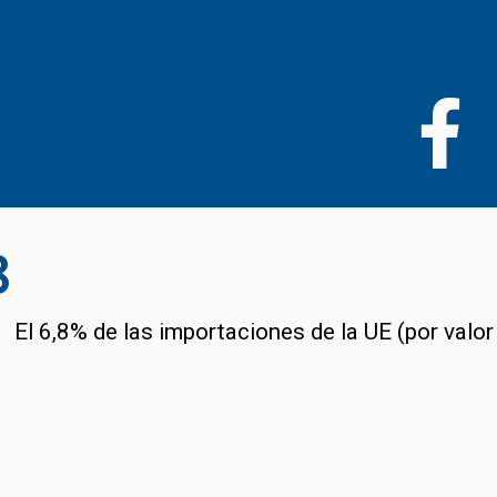
Pasar
al
contenido
principal
8
El 6,8% de las importaciones de la UE (por valo