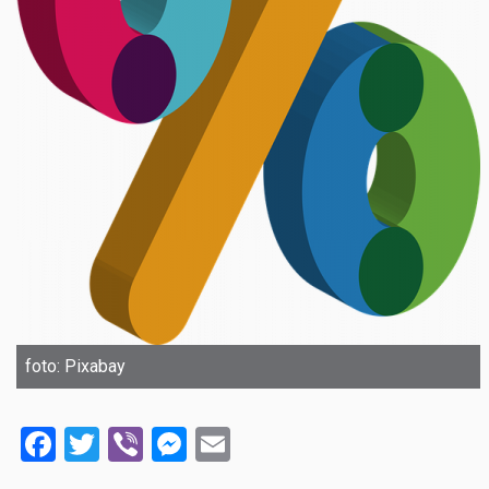
foto: Pixabay
Facebook
Twitter
Viber
Messenger
Email