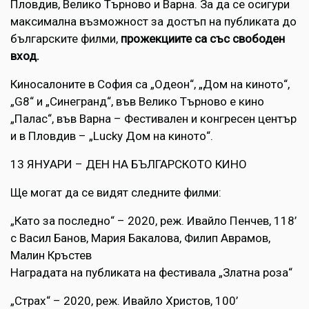
Пловдив, Велико Търново и Варна. За да се осигури
максимална възможност за достъп на публиката до
българските филми,
прожекциите са със свободен
вход.
Киносалоните в София са „Одеон“, „Дом на киното“,
„G8“ и „Синегранд“, във Велико Търново е кино
„Палас“, във Варна – Фестивален и конгресен център
и в Пловдив – „Lucky Дом на киното“.
13 ЯНУАРИ – ДЕН НА БЪЛГАРСКОТО КИНО
Ще могат да се видят следните филми:
„Като за последно“ – 2020, реж. Ивайло Пенчев, 118’
с Васил Банов, Мария Бакалова, Филип Аврамов,
Малин Кръстев
Наградата на публиката на фестивала „Златна роза“
„Страх“ – 2020, реж. Ивайло Христов, 100’