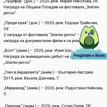
„Луцифер“ (док.) – 2020, реж. Мария Николова, 56’
Награда на Община Пловдив на фестивала „Златен
ритон“
„Преди края“ (док.) – 2020, реж. Елдора Трайкова,
54’
2 награди от фестивала “Златен ритон” – Голямата
награда за документален филм и за режисура
„Болт“ (аним.) – 2020, реж. Илия Шекерджиев, 8’
Pregúntale a Bionic
Награда за анимационен дебют на фестивала
„Златен ритон“
„Глич в йерархията“ (аним.) – България-Австрия,
2019, реж. Весела Данчева, 7’
„Мармалад“ (аним.) – 2020, реж. Радостина Нейкова,
5’
„Призрак“ (аним.) – 2020, реж. Сотир Гелев, 28’