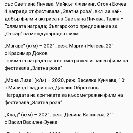
със Светлана Янчева, Майкъл Флеминг, Стоян Бочев
4 награди от фестивала „Златна роза”, вкл. за най-
добър филм и актриса на Светлана Янчева; Талин –
Голямата награда; българското предложение за
„Оскар“ за международен филм
„Магаре“ (к/м) – 2021, реж. Мартин Негрев, 22’
с Красимир Доков
Голямата награда за късометражен игрален филм на
фестивала „Златна роза“
„Мона Лиза“ (к/м) – 2020, реж. Веселка Кунчева, 10’
с Милица Гладнишка, Данаил Обретенов
Наградата на критиката за късометражен филм на
фестивала „Златна роза“
„Хлад“ (к/м) – 2021, реж. Девина Василева, 21’
с Васил Василев-Зуека