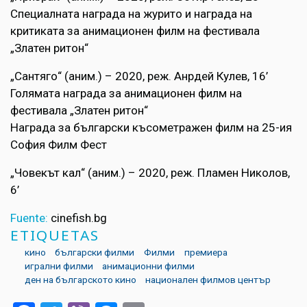
Специалната награда на журито и награда на
критиката за анимационен филм на фестивала
„Златен ритон“
„Сантяго“ (аним.) – 2020, реж. Анрдей Кулев, 16’
Голямата награда за анимационен филм на
фестивала „Златен ритон“
Награда за български късометражен филм на 25-ия
София Филм Фест
„Човекът кал“ (аним.) – 2020, реж. Пламен Николов,
6’
Fuente:
cinefish.bg
ETIQUETAS
кино
български филми
Филми
премиера
игрални филми
анимационни филми
ден на българското кино
национален филмов център