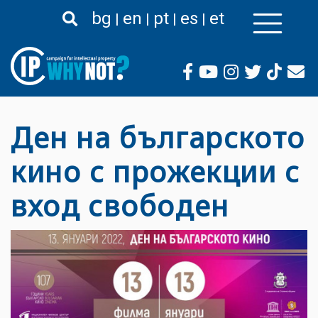
Pasar
bg
en
pt
es
et
al
contenido
principal
Ден на българското
кино с прожекции с
вход свободен