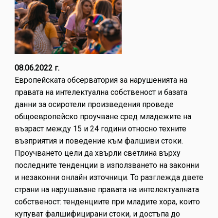
08.06.2022 г.
Европейската обсерватория за нарушенията на
правата на интелектуална собственост и базата
данни за осиротели произведения проведе
общоевропейско проучване сред младежите на
възраст между 15 и 24 години относно техните
възприятия и поведение към фалшиви стоки.
Проучването цели да хвърли светлина върху
последните тенденции в използването на законни
и незаконни онлайн източници. То разглежда двете
страни на нарушаване правата на интелектуалната
собственост: тенденциите при младите хора, които
купуват фалшифицирани стоки, и достъпа до