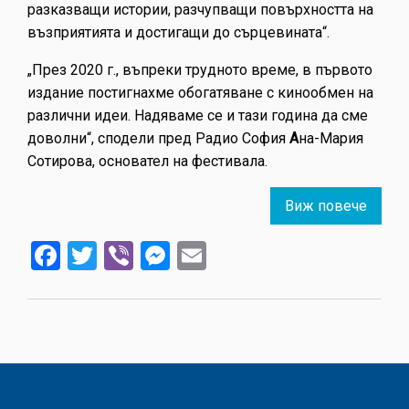
разказващи истории, разчупващи повърхността на
възприятията и достигащи до сърцевината“.
„През 2020 г., въпреки трудното време, в първото
издание постигнахме обогатяване с кинообмен на
различни идеи. Надяваме се и тази година да сме
доволни“, сподели пред Радио София
А
на-Мария
Сотирова, основател на фестивала.
Виж повече
about
Второ
Facebook
Twitter
Viber
Messenger
Email
издан
на
межд
фести
на
портр
филм