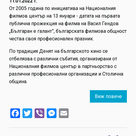
11.01.2022 г.
От 2005 година по инициатива на Националния
филмов център на 13 януари - датата на първата
публична прожекция на филма на Васил Гендов
„Българан е галант”, българската филмова общност
чества своя професионален празник.
По традиция Денят на българското кино се
отбелязва с различни събития, организирани от
Националния филмов център в партньорство с
различни професионални организации и Столична
община.
Виж повече
about
Ден
Facebook
Twitter
Viber
Messenger
Email
на
бълга
кино
с