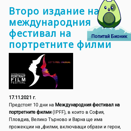
прож
Второ издание на
с
международния
вход
свобо
фестивал на
Попитай Бионик
портретните филми
17.11.2021 г.
Предстоят 10 дни на
Международния фестивал на
портретните филми
(IPFF), в които в София,
Пловдив, Велико Търново и Варна ще има
прожекции на „филми, включващи образи и герои,