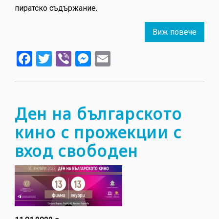
пиратско съдържание.
Виж повече
about
Новит
Facebook
Twitter
Viber
Messenger
Email
тенде
в
повед
на
млад
Ден на българското
кино с прожекции с
вход свободен