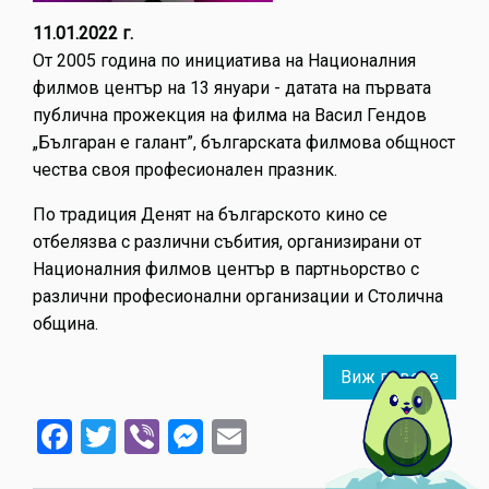
11.01.2022 г.
От 2005 година по инициатива на Националния
филмов център на 13 януари - датата на първата
публична прожекция на филма на Васил Гендов
„Българан е галант”, българската филмова общност
чества своя професионален празник.
По традиция Денят на българското кино се
отбелязва с различни събития, организирани от
Националния филмов център в партньорство с
различни професионални организации и Столична
община.
Виж повече
about
Ден
Facebook
Twitter
Viber
Messenger
Email
на
бълга
кино