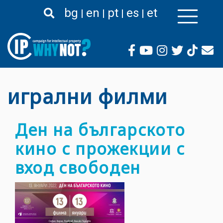
Премини
bg
en
pt
es
et
към
основното
съдържание
игрални филми
Ден на българското
кино с прожекции с
вход свободен