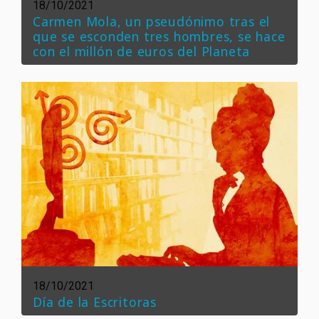
18/10/2021
Carmen Mola, un pseudónimo tras el
que se esconden tres hombres, se hace
con el millón de euros del Planeta
18/10/2021
Día de la Escritoras