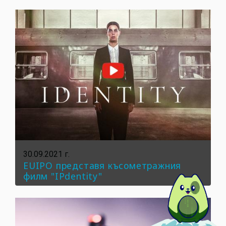
30.09.2021 г.
EUIPO представя късометражния
филм "IPdentity"