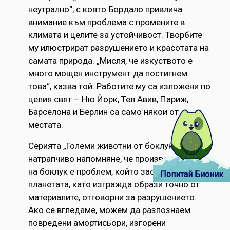
неутрално“, с която Бордало привлича
внимание към проблема с промените в
климата и целите за устойчивост. Творбите
му илюстрират разрушението и красотата на
самата природа. „Мисля, че изкуството е
много мощен инструмент да постигнем
това“, казва той. Работите му са изложени по
целия свят – Ню Йорк, Тел Авив, Париж,
Барселона и Берлин са само някои от
местата.
Серията „Големи животни от боклук“ е
натрапчиво напомняне, че производството
на боклук е проблем, който застрашава
Попитай Бионик
планетата, като изгражда образи точно от
материалите, отговорни за разрушението.
Ако се вгледаме, можем да разпознаем
повредени амортисьори, изгорени