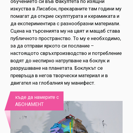
обучението си във Факултета по изящни
изкуства в Лисабон, прекараните там години му
помагат да открие скулптурата и керамиката и
да експериментира с разнообразни материали.
Сцена на търсенията му на цвят и мащаб става
публичното пространство. То му е необходимо,
за да отправи яркото си послание –
настоящото свръхпроизводство и потребление
водят до неспирно натрупване на боклук и
разрушаване на планетата. Боклукът се
превръща в негов творчески материал и в
двигател на глобалния му манифест.
къде да намерите с
АБОНАМЕНТ