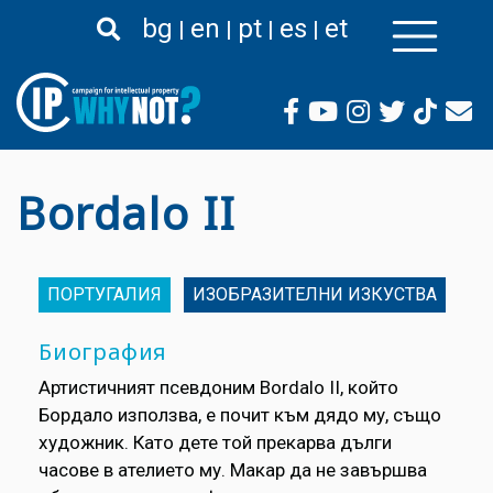
Премини
bg
en
pt
es
et
към
основното
съдържание
Bordalo II
ПОРТУГАЛИЯ
ИЗОБРАЗИТЕЛНИ ИЗКУСТВА
Биография
Артистичният псевдоним Bordalo II, който
Бордало използва, е почит към дядо му, също
художник. Като дете той прекарва дълги
часове в ателието му. Макар да не завършва