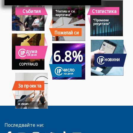
Статистика
Събития
“Напиши си
картичка”
“Промени
резултата”
Пожелай си
6.8%
дума
на деня
новини
COPYFRAUD
число
на деня
За проекта
и екип
Последвайте ни: