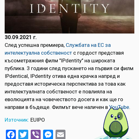
30.09.2021 г.
След успешна премиера,
Службата на ЕС за
интелектуална собственост
с гордост представя
късометражния филм "IPdentity" на широката
публика. 3 години след пускането на първия си филм
IPdentical, IPdentity отива една крачка напред и
предоставя историческа перспектива за това как
интелектуалната собственост е повлияла на
еволюцията на човечеството досега и как ще го
направи в бъдеще. Филмът вече наличен в
YouTube
.
Източник:
EUIPO
Facebook
Twitter
Viber
Messenger
Email