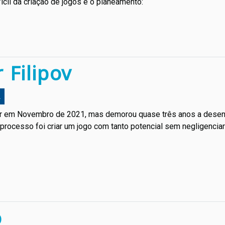
ícil da criação de jogos é o planeamento:
 Filipov
L
ir em Novembro de 2021, mas demorou quase três anos a desenvo
do processo foi criar um jogo com tanto potencial sem negligenci
o