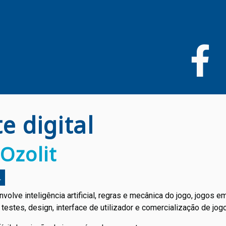
Passar
para
o
conteúdo
principal
e digital
Ozolit
L
olve inteligência artificial, regras e mecânica do jogo, jogos 
 testes, design, interface de utilizador e comercialização de jog