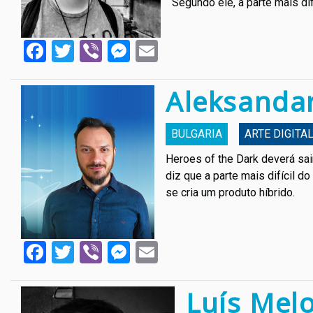
Segundo ele, a parte mais dif
Facebook
Twitter
Viber
Messenger
Email
Aleksandar
BULGARIA
АRTE DIGITA
Heroes of the Dark deverá sa
diz que a parte mais difícil 
se cria um produto híbrido.
Facebook
Twitter
Viber
Messenger
Email
Luís Mel