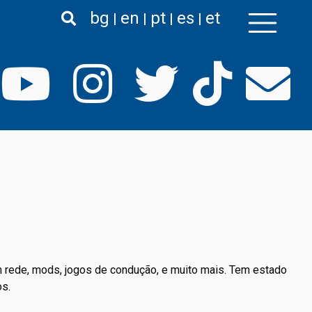
bg
en
pt
es
et
em rede, mods, jogos de condução, e muito mais. Tem estado
os.