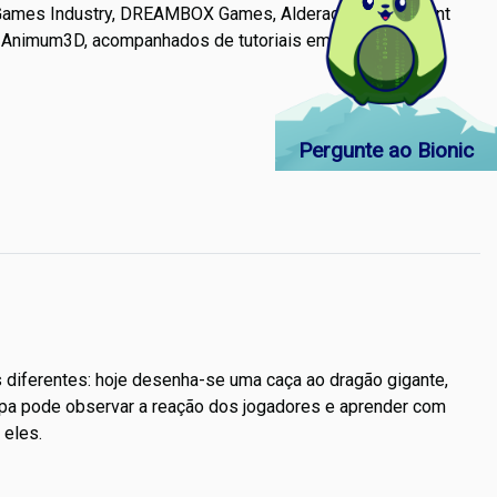
ht Games Industry, DREAMBOX Games, Alderac Entertainment
la Animum3D, acompanhados de tutoriais em vídeo sobre
Pergunte ao Bionic
s diferentes: hoje desenha-se uma caça ao dragão gigante,
uipa pode observar a reação dos jogadores e aprender com
 eles.