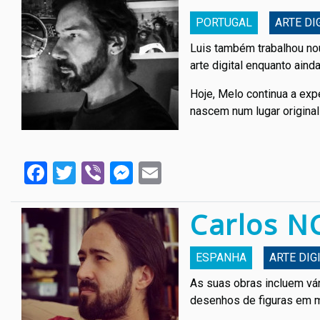
PORTUGAL
АRTE DI
Luis também trabalhou nou
arte digital enquanto ain
Hoje, Melo continua a expe
nascem num lugar original 
Facebook
Twitter
Viber
Messenger
Email
Carlos N
ESPANHA
АRTE DIG
As suas obras incluem vári
desenhos de figuras em mi