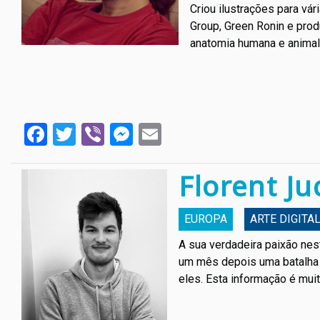
Criou ilustrações para v
Group, Green Ronin e pro
anatomia humana e animal
Facebook
Twitter
Viber
Messenger
Email
Florent Ju
EUROPA
АRTE DIGITA
A sua verdadeira paixão nes
um mês depois uma batalha d
eles. Esta informação é muit