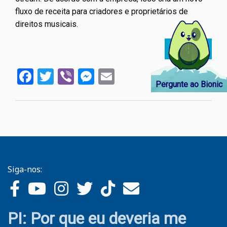
fluxo de receita para criadores e proprietários de
direitos musicais.
Ler mais
sobre
Compa
Facebook
Twitter
Viber
Messenger
Email
de
Pergunte ao Bionic
receit
de
música
criado
do
Faceb
pode
Siga-nos:
ganhar
dinhei
com
vídeo
PI: Por que eu deveria me
com