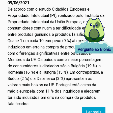
09/06/2021
De acordo com o estudo Cidadãos Europeus e
Propriedade Intelectual (PI), realizado pelo Instituto da
Propriedade Intelectual da União Europeia, os
consumidores continuam a ter dificuldade em distinguir
entre produtos genuínos e produtos falsificados.
Quase 1 em cada 10 europeus (9 %) afirmaram ter sido
induzidos em erro na compra de produtos contrafeitos,
Pergunte ao Bionic
com diferenças significativas entre os Estados-
Membros da UE. Os países com a maior percentagem
de consumidores ludibriados são a Bulgária (19 %), a
Roménia (16 %) e a Hungria (15 %). Em contrapartida, a
Suécia (2 %) e a Dinamarca (3 %) apresentam os
valores mais baixos na UE. Portugal está acima da
média europeia, com 11 % dos inquiridos a alegarem
ter sido induzidos em erro na compra de produtos
falsificados.
Ler mais
sobre