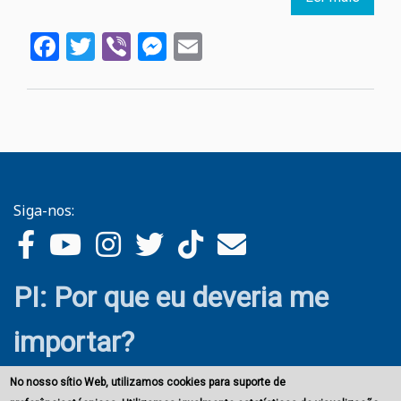
EUIPO
Facebook
Twitter
Viber
Messenger
Email
6,8
%
das
impor
da
UE
são
contra
Siga-nos:
PI: Por que eu deveria me
importar?
No nosso sítio Web, utilizamos cookies para suporte de