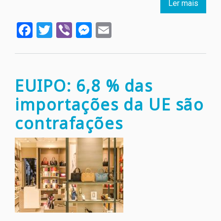
Ler mais
sobre
Novas
Facebook
Twitter
Viber
Messenger
Email
tendê
no
compo
dos
jovens
EUIPO: 6,8 % das
importações da UE são
contrafações