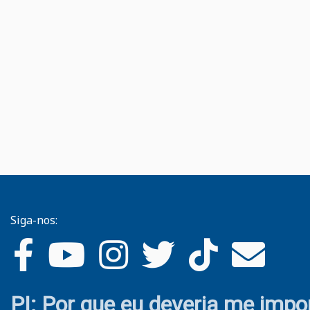
Siga-nos:
PI: Por que eu deveria me impo