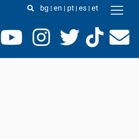
bg
en
pt
es
et