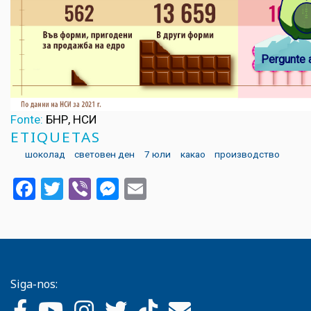
Pergunte 
Fonte:
БНР, НСИ
ETIQUETAS
шоколад
световен ден
7 юли
какао
производство
Facebook
Twitter
Viber
Messenger
Email
Siga-nos: