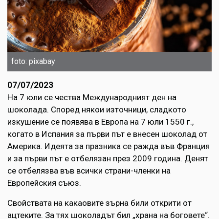
foto: pixabay
07/07/2023
На 7 юли се чества Международният ден на
шоколада. Според някои източници, сладкото
изкушение се появява в Европа на 7 юли 1550 г.,
когато в Испания за първи път е внесен шоколад от
Америка. Идеята за празника се ражда във Франция
и за първи път е отбелязан през 2009 година. Денят
се отбелязва във всички страни-членки на
Европейския съюз.
Свойствата на какаовите зърна били открити от
ацтеките. За тях шоколадът бил „храна на боговете“.