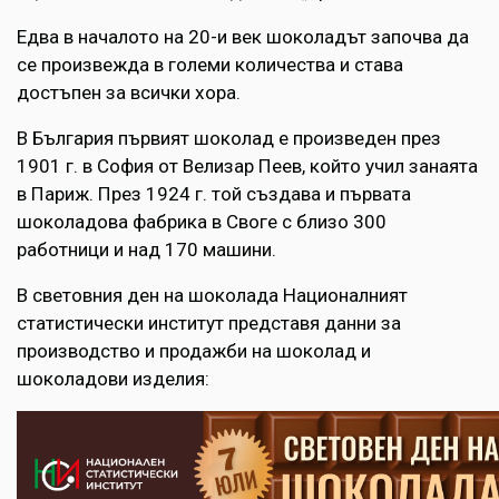
Едва в началото на 20-и век шоколадът започва да
се произвежда в големи количества и става
достъпен за всички хора.
В България първият шоколад е произведен през
1901 г. в София от Велизар Пеев, който учил занаята
в Париж. През 1924 г. той създава и първата
шоколадова фабрика в Своге с близо 300
работници и над 170 машини.
В световния ден на шоколада Националният
статистически институт представя данни за
производство и продажби на шоколад и
шоколадови изделия: