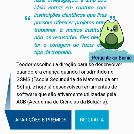
ideia entrar em contato com
instituições científicas que lhes
possam oferecer projetos para
trabalhar. E muitos institutos
não os recusarão. Eles devem
ter a coragem de fazer este
tipo de trabalho.
Pergunte ao Bionic
Teodor escolheu a direção para se desenvolver
quando era criança quando foi admitido no
SSMS (Escola Secundária de Matemática em
Sófia), e hoje já desenvolveu ferramentas de
software que são ativamente utilizadas pela
ACB (Academia de Ciências da Bulgária).
APARIÇÕES E PRÉMIOS
BIOGRAFIA