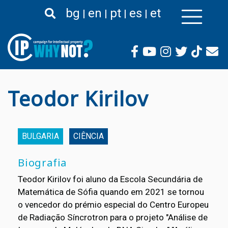
Passar
bg
en
pt
es
et
para
o
conteúdo
principal
Teodor Kirilov
BULGARIA
CIÊNCIA
Biografia
Teodor Kirilov foi aluno da Escola Secundária de
Matemática de Sófia quando em 2021 se tornou
o vencedor do prémio especial do Centro Europeu
de Radiação Síncrotron para o projeto "Análise de